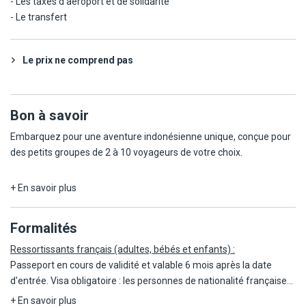
- Les taxes d'aéroport et de solidarité
- Le transfert
Le prix ne comprend pas
Bon à savoir
Embarquez pour une aventure indonésienne unique, conçue pour
des petits groupes de 2 à 10 voyageurs de votre choix.
Découvrez les merveilles de l'Indonésie en toute sérénité. Les
+ En savoir plus
entrées aux visites mentionnées dans le programme sont
incluses, ainsi que le transfert entre Padangbay et Lombok en
Formalités
bateau rapide, vous permettant de profiter pleinement de chaque
instant.
Ressortissants français (adultes, bébés et enfants) :
Passeport en cours de validité et valable 6 mois après la date
Voyagez dans le confort à bord de véhicules climatisés, et laissez-
d'entrée. Visa obligatoire : les personnes de nationalité française
vous guider par notre accompagnateur francophone, présent à
souhaitant effectuer un séjour touristique de moins de 30 jours en
+ En savoir plus