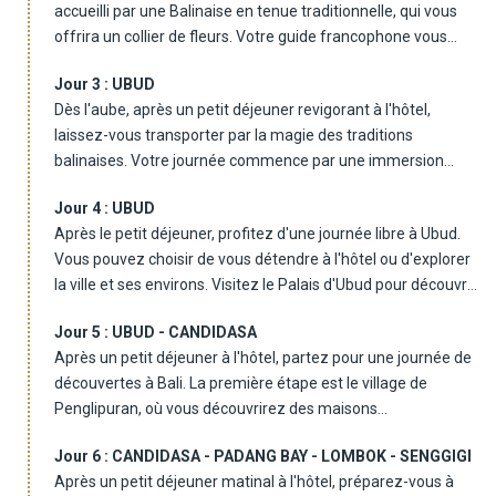
accueilli par une Balinaise en tenue traditionnelle, qui vous
offrira un collier de fleurs. Votre guide francophone vous
conduira ensuite en véhicule climatisé jusqu'à votre hôtel à
Jour 3 :
UBUD
Ubud, où vous passerez la nuit. Le dîner est libre.
Dès l'aube, après un petit déjeuner revigorant à l'hôtel,
laissez-vous transporter par la magie des traditions
balinaises. Votre journée commence par une immersion
dans le monde mystique de la danse du Barong à Batubulan,
Jour 4 :
UBUD
une représentation envoûtante du combat éternel entre le
Après le petit déjeuner, profitez d'une journée libre à Ubud.
Bien et le Mal. Les costumes colorés, les masques expressifs
Vous pouvez choisir de vous détendre à l'hôtel ou d'explorer
et les mouvements gracieux des danseurs vous captiveront.
la ville et ses environs. Visitez le Palais d'Ubud pour découvrir
Ensuite, vous aurez l'opportunité unique de découvrir la vie
l'architecture balinaise et assister à un spectacle de danse.
quotidienne des Balinais en visitant une maison traditionnelle
Jour 5 :
UBUD - CANDIDASA
Faites un tour au marché d'Ubud pour acheter des souvenirs
à Batuan. Vous serez accueilli chaleureusement par les
Après un petit déjeuner à l'hôtel, partez pour une journée de
artisanaux. Promenez-vous dans la forêt des singes pour
habitants et découvrirez leurs coutumes, leurs croyances et
découvertes à Bali. La première étape est le village de
observer les macaques. Si vous le souhaitez, participez à un
leur architecture typique. Le voyage se poursuit vers
Penglipuran, où vous découvrirez des maisons
cours de cuisine balinaise. Après une journée bien remplie,
Kintamani, où un festin pour les sens vous attend.
traditionnelles et une culture préservée. Ensuite, visitez le
offrez-vous un massage dans un spa local. Le déjeuner et le
Dans un restaurant local, vous savourerez un déjeuner
Jour 6 :
CANDIDASA - PADANG BAY - LOMBOK - SENGGIGI
temple Kehen, connu pour ses banians centenaires.
dîner sont libres. Nuit à Ubud.
balinais authentique, tout en admirant le panorama
Après un petit déjeuner matinal à l'hôtel, préparez-vous à
Continuez vers l'est pour explorer le temple Besakih, le plus
spectaculaire du mont Batur et de son lac volcanique.