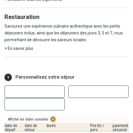
min. 2 participants, à partir du 1/11/26 83€/personne).
Royal Villa ou Sakti Garden.
Dirigez-vous vers l'un des meilleurs spots de plongée en
apnée à Lombok. Les spots populaires incluent Gili
Restauration
À Candidasa vous logerez au Nirwana Candidasa, entouré de
Trawangan, Gili Air ou Gili Meno, où vous pouvez explorer des
jardins tropicaux luxuriants et de paysages montagneux, le
Savourez une expérience culinaire authentique avec les petits
récifs coralliens vibrants et nager avec des poissons
Nirwana Beach & Resort offre une atmosphère calme, idéale pour
déjeuners inclus, ainsi que les déjeuners des jours 3, 5 et 7, vous
tropicaux. Alternativement, certaines excursions peuvent
se ressourcer.
permettant de découvrir les saveurs locales.
proposer de la plongée en apnée autour des zones côtières
À partir du 1/11/26, vous logerez au Ramayana Candidasa 5*,
+ En savoir plus
de Lombok elle-même. Après la plongée en apnée, profitez
situé en bord de mer, offrant une atmosphère paisible entre
d'un déjeuner au bord de la plage ou dans un restaurant local
jardins tropicaux, plage
près de la côte pour déguster des fruits de mer frais ou des
volcanique et vue sur l'océan.
plats traditionnels indonésiens.
Personnalisez votre séjour
1
À Sengiggi vous séjournerez au Sudamala Lombok, un havre de
paix situé dans le village de Mangsit, sur la côte ouest de Lombok,
en Indonésie.
Enfin, pour terminer votre circuit à Selong Belanak, vous
séjournerez au Amber Lombok Beach, situé sur la plage de Selong
Afficher les dates suivantes
+
Belanak, dans le sud de Lombok.
date de
date de
durée
Prix ttc /
paiement
départ
retour
pers.
sécurisé