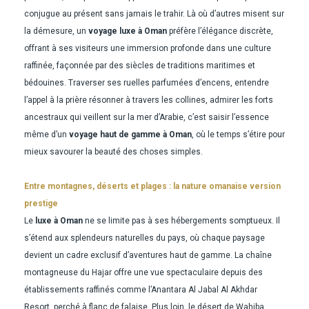
conjugue au présent sans jamais le trahir. Là où d’autres misent sur
la démesure, un
voyage luxe à Oman
préfère l’élégance discrète,
offrant à ses visiteurs une immersion profonde dans une culture
raffinée, façonnée par des siècles de traditions maritimes et
bédouines. Traverser ses ruelles parfumées d’encens, entendre
l’appel à la prière résonner à travers les collines, admirer les forts
ancestraux qui veillent sur la mer d’Arabie, c’est saisir l’essence
même d’un
voyage haut de gamme à Oman
, où le temps s’étire pour
mieux savourer la beauté des choses simples.
Entre montagnes, déserts et plages : la nature omanaise version
prestige
Le
luxe à Oman
ne se limite pas à ses hébergements somptueux. Il
s’étend aux splendeurs naturelles du pays, où chaque paysage
devient un cadre exclusif d’aventures haut de gamme. La chaîne
montagneuse du Hajar offre une vue spectaculaire depuis des
établissements raffinés comme l’Anantara Al Jabal Al Akhdar
Resort, perché à flanc de falaise. Plus loin, le désert de Wahiba