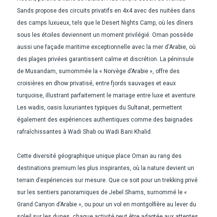
Sands propose des circuits privatifs en 4x4 avec des nuitées dans
des camps luxueux, tels que le Desert Nights Camp, où les dîners
sous les étoiles deviennent un moment privilégié. Oman possède
aussi une façade maritime exceptionnelle avec la mer d'Arabie, où
des plages privées garantissent calme et discrétion. La péninsule
de Musandam, surnommée la « Norvège d’Arabie », offre des
croisières en dhow privatisé, entre fjords sauvages et eaux
turquoise, illustrant parfaitement le mariage entre luxe et aventure.
Les wadis, oasis luxuriantes typiques du Sultanat, permettent
également des expériences authentiques comme des baignades
rafraîchissantes à Wadi Shab ou Wadi Bani Khalid.
Cette diversité géographique unique place Oman au rang des
destinations premium les plus inspirantes, où la nature devient un
terrain d’expériences sur mesure. Que ce soit pour un trekking privé
sur les sentiers panoramiques de Jebel Shams, surnommé le «
Grand Canyon d’Arabie », ou pour un vol en montgolfière au lever du
soleil sur les dunes, chaque activité peut être adaptée aux attentes