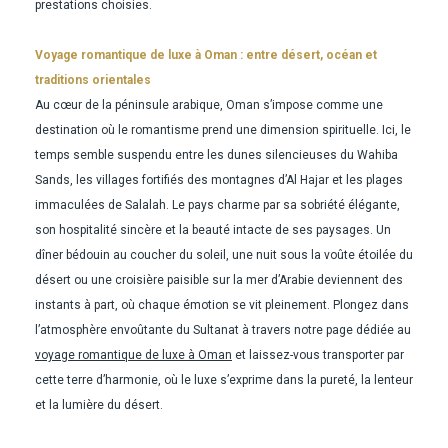
prestations choisies.
Voyage romantique de luxe à Oman : entre désert, océan et
traditions orientales
Au cœur de la péninsule arabique, Oman s’impose comme une
destination où le romantisme prend une dimension spirituelle. Ici, le
temps semble suspendu entre les dunes silencieuses du Wahiba
Sands, les villages fortifiés des montagnes d’Al Hajar et les plages
immaculées de Salalah. Le pays charme par sa sobriété élégante,
son hospitalité sincère et la beauté intacte de ses paysages. Un
dîner bédouin au coucher du soleil, une nuit sous la voûte étoilée du
désert ou une croisière paisible sur la mer d’Arabie deviennent des
instants à part, où chaque émotion se vit pleinement. Plongez dans
l’atmosphère envoûtante du Sultanat à travers notre page dédiée au
voyage romantique de luxe à Oman
et laissez-vous transporter par
cette terre d’harmonie, où le luxe s’exprime dans la pureté, la lenteur
et la lumière du désert.