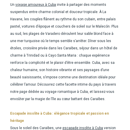
Un
voyage amoureux à Cuba
invite à partager des moments
suspendus entre charme colonial et douceur tropicale. À La
Havane, les couples flânent au rythme du son cubain, entre palais
pastel, voitures d’époque et couchers de soleil sur le Malecón. Plus
au sud, les plages de Varadero déroulent leur sable blond face à
une mer turquoise où le temps semble s’arrêter. Dîner sous les
étoiles, croisière privée dans les Caraïbes, séjour dans un hôtel de
charme à Trinidad ou à Cayo Santa Maria : chaque expérience
renforce la complicité et le plaisir d’être ensemble. Cuba, avec sa
chaleur humaine, son histoire vibrante et ses paysages d’une
beauté saisissante, s’impose comme une destination idéale pour
célébrer l’amour. Découvrez cette facette intime du pays à travers
notre page dédiée au voyage romantique à Cuba, et laissez-vous
envoûter par la magie de l’île au cœur battant des Caraïbes.
Escapade insolite à Cuba : élégance tropicale et passion en
héritage
Sous le soleil des Caraïbes, une
escapade insolite à Cuba
version