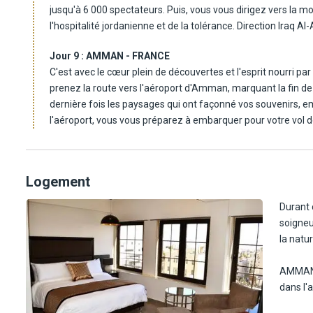
jusqu'à 6 000 spectateurs. Puis, vous vous dirigez vers la 
l'hospitalité jordanienne et de la tolérance. Direction Iraq Al
avant J.C. et demeure le seul site hellénistique connu de Jor
Jour 9 :
AMMAN - FRANCE
nombreuses grottes, qui remontent à l'Age du Cuivre. Déje
C'est avec le cœur plein de découvertes et l'esprit nourri p
partage et de découverte des saveurs locales, avant de reto
prenez la route vers l'aéroport d'Amman, marquant la fin de 
cette journée enrichissante.
dernière fois les paysages qui ont façonné vos souvenirs, em
l'aéroport, vous vous préparez à embarquer pour votre vol d
Logement
Durant 
soigneu
la natur
AMMAN :
dans l'a