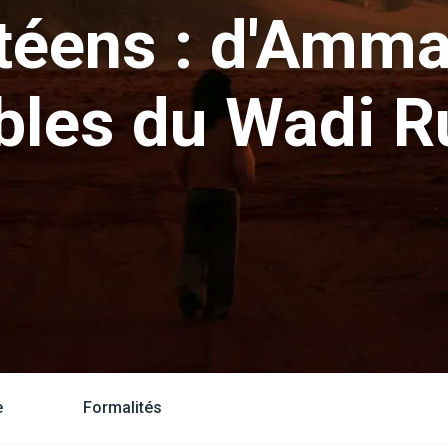
téens : d'Amma
bles du Wadi 
e
Formalités