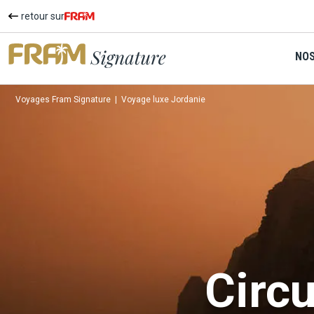
retour sur
NOS
Voyages Fram Signature
|
Voyage luxe Jordanie
Circuit Sur les traces des