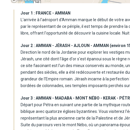
Jour 1 :
FRANCE - AMMAN
L'arrivée à l'aéroport d'Amman marque le début de votre av
par le représentant de ce périple, il est temps de prendre la di
libre, offrant l'opportunité de découvrir la cuisine locale. Nu
Jour 2 :
AMMAN - JÉRASH - AJLOUN - AMMAN (environ 1
Direction le nord de la Jordanie pour explorer les vestiges
Jérash, une cité dont l'âge d'or s'est épanoui sous le règne 
ce site fascinant est l'un des mieux conservés au monde, un v
pendant des siècles, elle a été redécouverte et restaurée du
grandeur de l'Empire romain. Jérash incarne à la perfection 
bordées de colonnades, ses temples imposants perchés sur le
thermes raffinés, ses fontaines rafraîchissantes et ses mur
Jour 3 :
AMMAN - MADABA - MONT NÉBO - KERAK - PÉTRA
antique est une immersion dans le passé glorieux de la régio
Départ pour Pétra en suivant une partie de la mythique rou
L'après-midi nous mène au château d'Ajloun, perché fièremen
biblique avec quatorze églises byzantines. Vous visiterez l'
verdoyantes et de forêts luxuriantes, ce château médiéval, le
représentant la plus ancienne carte de la Palestine et de Jé
protéger la région contre les Croisés. Sa silhouette imposan
Suite du parcours vers le mont Nébo, où un panorama époustou
paysages alentours et témoigne de l'ingéniosité architectur