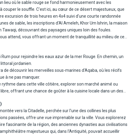
 un lieu où le sable rouge se fond harmonieusement avec les
s le grès rouge. Imaginez-vous en plein désert, découvrant des temples
 couper le souffle. C'est ici, au cœur de ce désert majestueux, que
es encore visibles.
re excursion de trois heures en 4x4 suivi d'une courte randonnée
nes de sable, les inscriptions d'Al Ameleh, Khor Um Ishrin, la maison
m Tawaqi, découvrant des paysages uniques loin des foules.
vous attend, vous offrant un moment de tranquillité au milieu de ce
t, où vous passerez la nuit dans votre campement, bercé par les
rdans le campement clôturera cette expérience inoubliable.
i Rum pour rejoindre les eaux azur de la mer Rouge. En chemin, un
littoral jordanien.
a de découvrir les merveilles sous-marines d'Aqaba, où les récifs
ique à ne pas manquer.
e rythme dans cette ville côtière, explorer son marché animé ou
ibre, offrant une chance de goûter à la cuisine locale dans un des
 route pour Amman. Dîner et nuit à Amman.
)
ée vers la Citadelle, perchée sur l'une des collines les plus
ations passées, offre une vue imprenable sur la ville. Vous explorerez
re fascinante de la région, des anciennes dynasties aux civilisations
mphithéâtre majestueux qui, dans l'Antiquité, pouvait accueillir