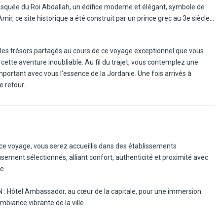
mosquée du Roi Abdallah, un édifice moderne et élégant, symbole de
-Amir, ce site historique a été construit par un prince grec au 3e siècle
danie. Autour des vestiges du palais d'Hyrcan, les collines abritent de
uner dans la coopérative des femmes d'Iraq al-Amir, un moment de
ar les trésors partagés au cours de ce voyage exceptionnel que vous
urner à Amman pour un dîner et une nuit bien méritée, clôturant
cette aventure inoubliable. Au fil du trajet, vous contemplez une
portant avec vous l'essence de la Jordanie. Une fois arrivés à
e retour.
ce voyage, vous serez accueillis dans des établissements
sement sélectionnés, alliant confort, authenticité et proximité avec
e.
 Hôtel Ambassador, au cœur de la capitale, pour une immersion
mbiance vibrante de la ville.