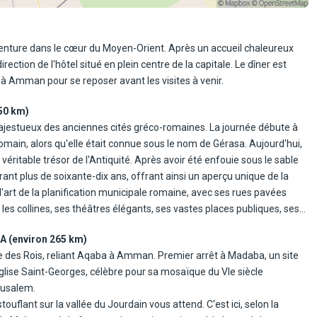
enture dans le cœur du Moyen-Orient. Après un accueil chaleureux
rection de l'hôtel situé en plein centre de la capitale. Le dîner est
it à Amman pour se reposer avant les visites à venir.
50 km)
 majestueux des anciennes cités gréco-romaines. La journée débute à
romain, alors qu'elle était connue sous le nom de Gérasa. Aujourd'hui,
éritable trésor de l'Antiquité. Après avoir été enfouie sous le sable
rant plus de soixante-dix ans, offrant ainsi un aperçu unique de la
l'art de la planification municipale romaine, avec ses rues pavées
s collines, ses théâtres élégants, ses vastes places publiques, ses
ailles percées de tours majestueuses. Chaque pas dans cette ville
 (environ 265 km)
n. Déjeuner dans la coopérative Beit Kheirat Souf.
te des Rois, reliant Aqaba à Amman. Premier arrêt à Madaba, un site
t sur une colline dominant la vallée. Entouré de collines
église Saint-Georges, célèbre pour sa mosaïque du VIe siècle
 Qal'at ar-Rabad, a été érigé au XIIe siècle par les Ayyoubides pour
rusalem.
te, se découpant contre le ciel, offre des vues imprenables sur les
flant sur la vallée du Jourdain vous attend. C'est ici, selon la
ale de l'époque. Dîner et nuit à Amman.