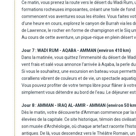
Ce matin, vous prenez la route vers le désert du Wadi Rum,
des habitations troglodytes et des tricliniums sculptés dan
formations rocheuses imposantes, créant une toile de fond à
antiques et la Painted House, un trésor rare avec ses fresqu
commencent vos aventures sous les étoiles. Vous faites vot
Dîner et nuit à Pétra.
d'une heure en cours, explorez le canyon de Burrah via les du
de Lawrence, le rocher en forme de champignon et le Siq u
Au cours de cette aventure, un pique-nique en plein désert 
décor sublime. La journée s'achève dans le silence du déser
Jour 7 :
WADI RUM - AQABA - AMMAN (environ 410 km)
murmures du vent et la beauté infinie du Wadi Rum. Un dîne
Dans la matinée, vous quittez l'immensité du désert de Wad
vent frais et salé vous annonce l'arrivée à Aqaba, la perle du 
Si vous le souhaitez, une excursion en bateau vous permettr
coralliens vibrent de couleurs et de vie, un spectacle aquat
Vous pouvez profiter de votre temps libre pour flâner à votr
simplement vous détendre au bord de l'eau. Le déjeuner est l
restaurants en bord de mer. L'après-midi, vous reprenez la
Jour 8 :
AMMAN - IRAQ AL-AMIR - AMMAN (environ 50 km
Dès le matin, votre découverte d'Amman commence par la mont
élevées de la capitale. Ce site historique, témoin des civilis
son musée d'Archéologie, où chaque artefact raconte l'histoi
antiques. De là, vous descendez vers le Théâtre Romain, un a