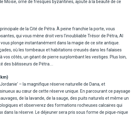
de Moïse, orné de fresques byzantines, ajoute à la beauté de ce
teresse croisée du XIIe siècle, un magnifique vestige médiéval. Après
n 190 km)
eprendre la route vers Pétra. Dîner et nuit à Pétra.
 majestueux des anciennes cités gréco-romaines. La journée débute à
principale de la Cité de Pétra. À peine franchie la porte, vous
romain, alors qu'elle était connue sous le nom de Gérasa. Aujourd'hui,
osantes, qui vous mène droit vers l'inoubliable Trésor de Pétra, Al
éritable trésor de l'Antiquité. Après avoir été enfouie sous le sable
, vous plonge instantanément dans la magie de ce site antique.
rant plus de soixante-dix ans, offrant ainsi un aperçu unique de la
çades, où les tombeaux et habitations creusés dans les falaises
l'art de la planification municipale romaine, avec ses rues pavées
 vos côtés, un géant de pierre surplombant les vestiges. Plus loin,
s collines, ses théâtres élégants, ses vastes places publiques, ses
té des bâtisseurs de Pétra.
ailles percées de tours majestueuses. Chaque pas dans cette ville
t aplani par les Nabatéens. Là, deux obélisques sculptés dans la
n. Déjeuner dans la coopérative Beit Kheirat Souf.
 km)
u sommet de cette montagne sacrée.
 déploie toute sa singularité. Située à 429 mètres sous le niveau de la
 Jordanie' – la magnifique réserve naturelle de Dana, et
té, le « Back road », qui nous offre des panoramas à couper le
e trésor géologique. Si cette mer en voie de disparition est hostile aux
sinueux au cœur de cette réserve unique. En parcourant ce paysage
nable sur la majesté de cette région oubliée.
çonnée. Bien qu'il s'agisse en réalité d'un immense lac salé, sa
 sauvages, de la lavande, de la sauge, des puits naturels et même un
site pour savourer un déjeuner bien mérité, avant de terminer la
 Son eau et sa boue, riches en minéraux, sont réputées pour leurs
héologiques et observerez des formations rocheuses calcaires qui
gie de cette cité millénaire.
matismes. Profitez d'un rituel ancestral en vous couvrant de sa boue
x dans la réserve. Le déjeuner sera pris sous forme de pique-nique
s ses eaux bienfaisantes. Dîner et nuit à Amman.
ite Petra. joyau caché relié à la célèbre Pétra, vous transporte dans
on étroit et mystérieux, ce site offre une expérience immersive parmi