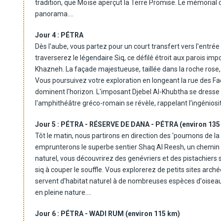
tradition, que Moïse aperçut la Terre Promise. Le mémorial 
panorama.
À partir du 6/6/26 :
Puis, vous effectuerez une pause à Kérak pour visiter la for
JOUR 2 : AMMAN - JÉRASH - MER MORTE - AMMAN (enviro
Jour 4 :
PÉTRA
cette découverte, un déjeuner à Kérak sera honoré avant de r
Direction le nord de la Jordanie pour explorer les vestiges
Dès l'aube, vous partez pour un court transfert vers l'entrée 
Jérash, une cité dont l'âge d'or s'est épanoui sous le règne 
traverserez le légendaire Siq, ce défilé étroit aux parois imp
ce site fascinant est l'un des mieux conservés au monde, un v
Khazneh. La façade majestueuse, taillée dans la roche rose
pendant des siècles, elle a été redécouverte et restaurée du
Vous poursuivez votre exploration en longeant la rue des Fa
grandeur de l'Empire romain. Jérash incarne à la perfection 
dominent l'horizon. L'imposant Djebel Al-Khubtha se dresse à
bordées de colonnades, ses temples imposants perchés sur le
l'amphithéâtre gréco-romain se révèle, rappelant l'ingéniosi
thermes raffinés, ses fontaines rafraîchissantes et ses mur
Vous prenez la direction du Haut-lieu du Sacrifice, un somme
antique est une immersion dans le passé glorieux de la régio
Jour 5 :
PÉTRA - RÉSERVE DE DANA - PÉTRA (environ 135
roche se dressent fièrement. Le temps semble suspendu a
Puis départ pour la mer Morte, un lieu fascinant où la nature
Tôt le matin, nous partirons en direction des 'poumons de la
Pour quitter Pétra, vous empruntez un chemin moins fréquen
mer, elle est le point le plus bas de la planète et un véritabl
emprunterons le superbe sentier Shaq Al Reesh, un chemin 
souffle sur la vallée d'Araba et le Mont Aaron, une vue impre
poissons, elle abrite néanmoins une vie microscopique insoup
naturel, vous découvrirez des genévriers et des pistachiers
Après cette aventure captivante, direction un restaurant du 
concentration en sel dix fois supérieure à celle des océans.
siq à couper le souffle. Vous explorerez de petits sites arc
journée par un dîner et une nuit à Pétra, immergés dans la ma
bienfaits thérapeutiques, notamment pour la peau et les rhu
servent d'habitat naturel à de nombreuses espèces d'oiseau
noire aux vertus régénérantes, avant de vous immerger dan
en pleine nature.
Départ de la réserve de Dana pour repartir et explorer la Pet
Jour 6 :
PÉTRA - WADI RUM (environ 115 km)
l'histoire fascinante des Nabatéens. Accessible par un cany