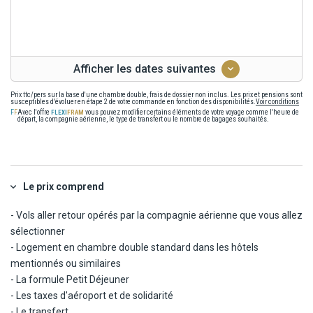
Afficher les dates suivantes
Prix ttc/pers sur la base d'une chambre double, frais de dossier non inclus. Les prix et pensions sont
susceptibles d'évoluer en étape 2 de votre commande en fonction des disponibilités.
Voir conditions
Avec l'offre
vous pouvez modifier certains éléments de votre voyage comme l'heure de
départ, la compagnie aérienne, le type de transfert ou le nombre de bagages souhaités.
Le prix comprend
- Vols aller retour opérés par la compagnie aérienne que vous allez
sélectionner
- Logement en chambre double standard dans les hôtels
mentionnés ou similaires
- La formule Petit Déjeuner
- Les taxes d'aéroport et de solidarité
- Le transfert