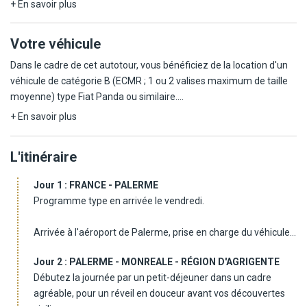
classées au patrimoine mondial de l'UNESCO, ainsi que la
+ En savoir plus
majestueuse Vallée des Temples. L'itinéraire se poursuit jusqu'aux
panoramas saisissants de l'Etna, volcan mythique offrant des
Votre véhicule
paysages lunaires uniques, pour une immersion complète entre
culture, histoire et nature. Ce voyage en toute liberté vous invite à
Dans le cadre de cet autotour, vous bénéficiez de la location d'un
explorer la Sicile à votre rythme, au plus près de son art de vivre et
véhicule de catégorie B (ECMR ; 1 ou 2 valises maximum de taille
de ses trésors intemporels.
moyenne) type Fiat Panda ou similaire.
+ En savoir plus
Ci-dessous les catégories disponibles en supplément (sur
demande) :
L'itinéraire
- Catégorie C (EDMR) type Peugeot 208 ou similaire
- Catégorie F (CFMR) type Jeep Renegade ou similaire
Jour 1 :
FRANCE - PALERME
Programme type en arrivée le vendredi.
TERMES & CONDITIONS :
- Le conducteur doit être âgé de 25 à 75 ans, titulaire d'un
Arrivée à l'aéroport de Palerme, prise en charge du véhicule
permis de conduire datant d'un an au minimum.
et installation dans votre hébergement dans la région
- Les conducteurs âgés de 21 à 24 ans sont autorisés à conduire le
Jour 2 :
PALERME - MONREALE - RÉGION D'AGRIGENTE
véhicule, sous réserve d'un supplément (variable selon la
Débutez la journée par un petit-déjeuner dans un cadre
catégorie du véhicule) et à condition d'être titulaires d'un permis
agréable, pour un réveil en douceur avant vos découvertes
de conduire depuis au moins 2 ans.