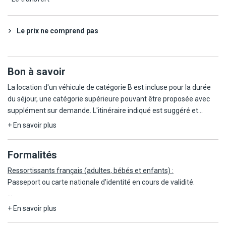
Le prix ne comprend pas
Bon à savoir
La location d'un véhicule de catégorie B est incluse pour la durée
du séjour, une catégorie supérieure pouvant être proposée avec
supplément sur demande. L'itinéraire indiqué est suggéré et
comprend des étapes obligatoires, susceptibles d'être ajustées en
+ En savoir plus
fonction de certains impératifs locaux.
Formalités
Les chambres sont généralement mises à disposition à partir de
14h le jour de l'arrivée et doivent être libérées avant 10h le jour du
Ressortissants français (adultes, bébés et enfants) :
départ. Le séjour est proposé en formule petit-déjeuner et les
Passeport ou carte nationale d'identité en cours de validité.
excursions ainsi que les visites ne sont pas incluses, celles-ci
restant optionnelles et à réserver par vos soins.
INFORMATION ACCÈS À VENISE
+ En savoir plus
La ville de Venise met en mettre en place une taxe d'accès pour