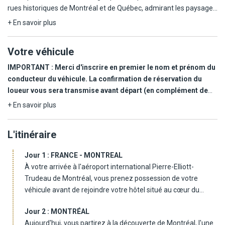
rues historiques de Montréal et de Québec, admirant les paysages
majestueux du lac Memphrémagog, des rivières et forêts de
+ En savoir plus
l'Outaouais, et des Mille-Îles, vous imprégnant de l'ambiance
coloniale et européenne des villes, explorant la nature préservée
Votre véhicule
lors de randonnées, de balades en kayak ou en canot, découvrant
la faune locale et la douceur de vivre de petites localités comme
IMPORTANT : Merci d'inscrire en premier le nom et prénom du
Saint-Alexis-des-Monts, et terminant par l'impressionnante
conducteur du véhicule. La confirmation de réservation du
puissance des chutes du Niagara avant de rejoindre Toronto et de
loueur vous sera transmise avant départ (en complément de
reprendre votre vol vers la France, le cœur rempli de souvenirs et
votre carnet de voyages). A votre arrivée à l'aéroport, veuillez
+ En savoir plus
d'émotions, entre rencontres, découvertes culturelles et paysages
vous rendre directement au bureau du loueur.
grandioses.
L'itinéraire
Dans le cadre de cet autotour, vous bénéficiez de la location d'un
véhicule de catégorie ICAR (intermédiaire) type Hyundai Elantra ou
Jour 1 :
FRANCE - MONTREAL
similaire (4/5 places) pris et remis à l'aéroport.
À votre arrivée à l'aéroport international Pierre-Elliott-
Trudeau de Montréal, vous prenez possession de votre
Termes et conditions
véhicule avant de rejoindre votre hôtel situé au cœur du
Le conducteur doit obligatoirement présenter auprès du loueur :
centre-ville. Le reste de la journée s'offre à vous pour une
son permis de conduire français, sa pièce d'identité, une carte de
Jour 2 :
MONTRÉAL
première immersion dans cette ville francophone vibrante, à
crédit personnelle à son nom de type VISA ou MASTERCARD sur
Aujourd'hui, vous partirez à la découverte de Montréal, l'une
l'identité unique, où modernité et traditions se côtoient