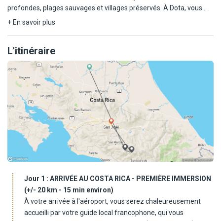
profondes, plages sauvages et villages préservés. À Dota, vous
découvrez les secrets du café costaricien ; à Rancho Tinamu, vous
+ En savoir plus
partagez le quotidien de ses habitants. Corcovado, Tenorio,
cascades, faune exubérante… chaque jour révèle une facette
L'itinéraire
différente de cette terre de contrastes. Un voyage rare, au cœur
de la biodiversité et de l'humain, entre immersion, émotion et
nature grandiose.
Jour 1 :
ARRIVÉE AU COSTA RICA - PREMIÈRE IMMERSION
(+/- 20 km - 15 min environ)
À votre arrivée à l'aéroport, vous serez chaleureusement
accueilli par votre guide local francophone, qui vous