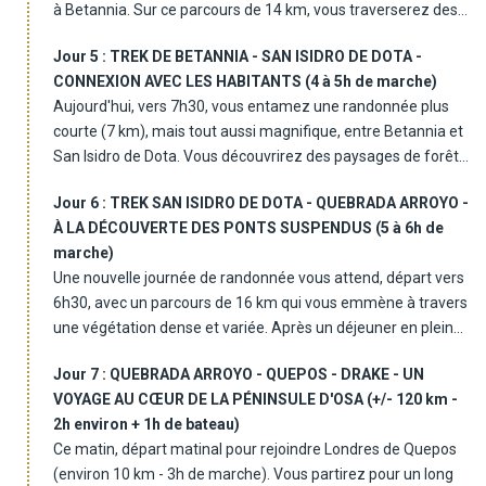
à Betannia. Sur ce parcours de 14 km, vous traverserez des
local ou chez un habitant, où vous passerez la nuit. Ce
forêts luxuriantes de chênes et profiterez de vues
moment d'immersion totale dans la culture locale vous
Jour 5 :
TREK DE BETANNIA - SAN ISIDRO DE DOTA -
imprenables sur les bassins fluviaux d'Amérique centrale. En
permettra de vous connecter avec les habitants et de
CONNEXION AVEC LES HABITANTS (4 à 5h de marche)
chemin, les guides vous conteront les légendes locales et les
découvrir leur mode de vie authentique.
Aujourd'hui, vers 7h30, vous entamez une randonnée plus
mystères de la nature. Une expérience unique qui vous fera
courte (7 km), mais tout aussi magnifique, entre Betannia et
apprécier la biodiversité exceptionnelle de cette région.
Difficulté de la randonnée : l'intensité de la randonnée est
San Isidro de Dota. Vous découvrirez des paysages de forêts
Après une journée intense, vous arriverez à Betannia, un lieu
considérée comme modérée entre 2200 et 1700 mètres
tropicales et profiterez d'un déjeuner en pleine nature, avant
qui semble suspendu dans le temps. Vous serez accueillis
d'altitude, avec un climat frais et agréable.
Jour 6 :
TREK SAN ISIDRO DE DOTA - QUEBRADA ARROYO -
de rejoindre le lodge Rancho Tinamu, un lieu empreint de
dans des tentes aménagées sous un toit, en pleine nature.
Ce jour-là, les bagages sont transférés de San Gerardo de
À LA DÉCOUVERTE DES PONTS SUSPENDUS (5 à 6h de
convivialité. La famille Parra, qui vous accueillera, vous
Un cadre simple mais chaleureux, idéal pour se ressourcer.
Dota à Providencia de Dota.
marche)
offrira un aperçu authentique de la vie locale. M. Santiago, le
Une nouvelle journée de randonnée vous attend, départ vers
maître des lieux, pourrait même vous offrir une soirée
Altitude approximative de 1745 à 1100 mètres au-dessus du
6h30, avec un parcours de 16 km qui vous emmène à travers
musicale autour de sa guitare. Un moment de partage que
niveau de la mer.
une végétation dense et variée. Après un déjeuner en pleine
vous n'êtes pas près d'oublier.
Ce jour-là, vos bagages seront laissés à la communauté et
nature, vous arriverez à Los Campesinos, où vous passerez
vous les retrouverez en fin de randonnée, une fois à Londres
Jour 7 :
QUEBRADA ARROYO - QUEPOS - DRAKE - UN
la nuit. L'après-midi sera consacré à la découverte des ponts
Altitude de 1008 à 600 et 830 mètres au-dessus du niveau
de Quepos.
VOYAGE AU CŒUR DE LA PÉNINSULE D'OSA (+/- 120 km -
suspendus et des chutes d'eau environnantes, un véritable
de la mer.
2h environ + 1h de bateau)
paradis pour les amoureux de nature. Vous pourrez vous
Ce matin, départ matinal pour rejoindre Londres de Quepos
baigner dans des piscines naturelles avant de savourer un
(environ 10 km - 3h de marche). Vous partirez pour un long
dîner bien mérité.