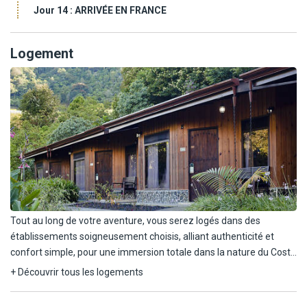
Jour 14 :
ARRIVÉE EN FRANCE
spectacle fascinant. Vous profiterez également d'une visite
dans les champs de café, pour découvrir la production de l'or
noir du Costa Rica, avant de rejoindre l'aéroport pour votre
Logement
vol retour.
Tout au long de votre aventure, vous serez logés dans des
établissements soigneusement choisis, alliant authenticité et
confort simple, pour une immersion totale dans la nature du Costa
Rica.
+ Découvrir tous les logements
San José : Vous commencerez votre voyage dans la capitale, où