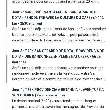
accompagnera pour un court transfert (environ 20 km)
jusqu'à votre hôtel. Le début de votre aventure se fait en
Jour 2 :
SAN JOSÉ - SANTA MARIA - SAN GERARDO DE
toute tranquillité, dans une atmosphère conviviale. Après
DOTA - RENCONTRE AVEC LA CULTURE DU CAFÉ (+/- 112
l'enregistrement à l'hôtel, vous pourrez vous détendre à
km - 2h30 environ)
votre guise, avant de savourer un dîner libre et une première
Après un petit-déjeuner au cœur de San José, vous prendrez
nuit au Costa Rica, bien méritée après votre voyage.
la route pour Santa Maria de Dota, un petit paradis niché
dans la cordillère de Talamanca. Vous y découvrirez l'une des
coopératives de café les plus emblématiques du pays, Dota
Jour 3 :
TREK SAN GERARDO DE DOTA - PROVIDENCIA DE
Coopedota. C'est ici que vous comprendrez toute la passion
DOTA - UNE RANDONNÉE EN PLEINE NATURE (+/- 6h de
qui se cache derrière chaque grain de café, récolté à la main
marche)
et transformé selon des méthodes durables et éthiques.
Après un petit-déjeuner nourrissant, vous partirez pour une
L'excursion vous plonge dans l'univers de la culture du café,
randonnée modérée à travers la forêt cloud, entre San
un savoir-faire local, soutenu par un engagement écologique
Gerardo de Dota et la communauté rurale de Providencia de
de premier plan. Après cette découverte sensorielle,
Dota. Sur ce sentier de 12 km, vous traverserez des
direction San Gerardo de Dota pour un déjeuner en route et
Jour 4 :
TREK PROVIDENCIA À BETANNIA - L'AVENTURE À
paysages verdoyants, bordés de ponts suspendus et de
une première immersion dans la nature. L'après-midi sera
SON COMBLE (7 à 8h de marche)
forêts primaires et secondaires. Votre guide vous fera
consacrée à une agréable promenade dans les sentiers du
Un départ matinal (6h30) vous attend pour une longue
découvrir la faune et la flore locales tout en vous racontant
lodge, avant un dîner savoureux et une nuit reposante.
journée de marche à travers les montagnes, de Providencia
les histoires du pays. Le déjeuner est prévu dans un lodge