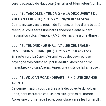
vers la cascade de Nauvaca (6km aller et 6 km retour), un lieu
sauvage et impressionnant. Cette cascade à deux niveaux,
Jour 11 :
TARCOLES - TENORIO - À LA DÉCOUVERTE DU
entourée de forêts tropicales, est le cadre idéal pour une
VOLCAN TENORIO (+/- 115 km - 2h/2h30 de route)
baignade rafraîchissante et une séance photo inoubliable.
Ce matin, cap vers la région de Tenorio, un lieu d'une beauté
L'après-midi, route vers Tarcoles, où vous passerez la nuit
féérique. Vous ferez une belle randonnée dans le parc
dans un cadre tranquille.
national du volcan Tenorio (+/- 3h de marche à un rythme
modéré à soutenue - avec des séries d'escaliers sur un
Jour 12 :
TENORIO - ARENAL - VALLÉE CENTRALE -
chemin forestier), le long du Rio Celeste, une rivière aux eaux
IMMERSION VOLCANIQUE (+/- 215 km - 5h environ)
d'un bleu éclatant. Ce phénomène naturel, dû à des réactions
En route vers la région d'Arenal, vous découvrirez des
chimiques liées à l'activité volcanique, crée un paysage d'une
paysages tropicaux à couper le souffle, dominés par le
rare beauté. Vous aurez l'opportunité d'observer la flore et la
majestueux volcan Arenal. Après une visite de la fameuse
faune locales, avant de rejoindre votre hébergement pour un
cascade de La Fortuna (530 marches pour atteindre le point
dîner et une nuit reposante.
Jour 13 :
VOLCAN POAS - DÉPART - FIN D'UNE GRANDE
de vue), vous poursuivrez votre route vers la vallée centrale,
AVENTURE
où vous arriverez en fin de journée, après un déjeuner au
Ce dernier matin, vous partirez à la découverte du volcan
centre de La Fortuna. Installation à votre hôtel, où vous
Poás, dont le cratère est l'un des plus grands au monde.
passerez la nuit.
Après une promenade facile, vous observerez les fumerolles
et les émanations sulfureuses qui émanent du cratère, un