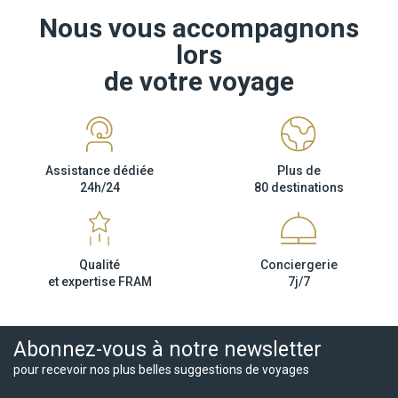
public.fr/particuliers/vosdroits/F32833" rel="nofollow"
Nous vous accompagnons
target="_blank">Documents légaux pour la sortie du territoire.
lors
de votre voyage
Toutefois il est rappelé qu'aucune région du monde ni aucun pays
ne peuvent être considérés comme étant à l'abri du risque
terroriste.
Assistance dédiée
Plus de
24h/24
80 destinations
Qualité
Conciergerie
et expertise FRAM
7j/7
Abonnez-vous à notre newsletter
pour recevoir nos plus belles suggestions de voyages