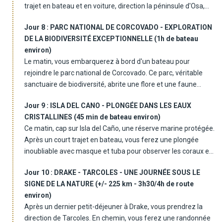
trajet en bateau et en voiture, direction la péninsule d'Osa,
l'une des régions les plus sauvages et préservées du Costa
Altitude de 830 à 250 mètres au-dessus du niveau de la mer.
Jour 8 :
PARC NATIONAL DE CORCOVADO - EXPLORATION
Rica. Vous rejoindrez Drake, un petit village où la nature est
DE LA BIODIVERSITÉ EXCEPTIONNELLE (1h de bateau
reine, entre forêt tropicale et océan Pacifique. Après une
environ)
arrivée et un déjeuner au lodge, vous profiterez d'un après-
Le matin, vous embarquerez à bord d'un bateau pour
midi libre pour explorer les alentours ou simplement vous
rejoindre le parc national de Corcovado. Ce parc, véritable
détendre en écoutant le chant des oiseaux.
sanctuaire de biodiversité, abrite une flore et une faune
d'une richesse incomparable. Accompagnés de votre guide,
Jour 9 :
ISLA DEL CANO - PLONGÉE DANS LES EAUX
vous partirez à la découverte de ses écosystèmes uniques,
CRISTALLINES (45 min de bateau environ)
entre forêts primaires, plages sauvages et rivières. Vous
Ce matin, cap sur Isla del Caño, une réserve marine protégée.
pourrez peut-être apercevoir des jaguars, des tapirs, des
Après un court trajet en bateau, vous ferez une plongée
singes et des oiseaux exotiques. Un véritable spectacle de la
inoubliable avec masque et tuba pour observer les coraux et
nature, avant de retourner au lodge pour une soirée
la vie marine autour de l'île. Dauphins, baleines et tortues
relaxante.
Jour 10 :
DRAKE - TARCOLES - UNE JOURNÉE SOUS LE
marines pourraient bien croiser votre route. Un déjeuner
SIGNE DE LA NATURE (+/- 225 km - 3h30/4h de route
pique-nique au bord de l'eau et un après-midi libre vous
environ)
permettront de profiter pleinement de cet environnement
Après un dernier petit-déjeuner à Drake, vous prendrez la
paradisiaque.
direction de Tarcoles. En chemin, vous ferez une randonnée