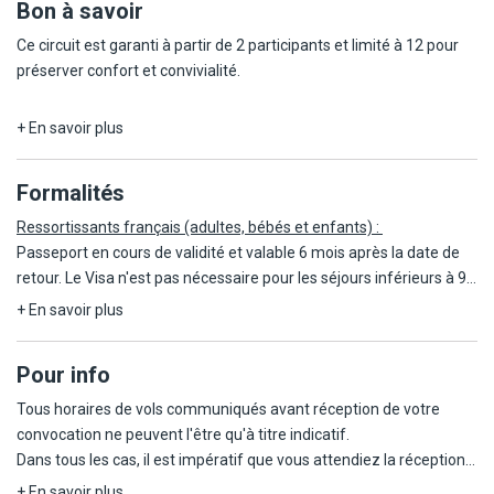
Bon à savoir
Ce circuit est garanti à partir de 2 participants et limité à 12 pour
préserver confort et convivialité.
Tout au long de votre séjour, à l'exception des portions de Trek,
+ En savoir plus
vous voyagerez à bord d'un véhicule climatisé, parfaitement
adapté au nombre de participants, garantissant un confort
Formalités
optimal à chaque étape de votre aventure.
Ressortissants français (adultes, bébés et enfants) :
À savoir avant votre départ : La liste définitive de vos hôtels vous
Passeport en cours de validité et valable 6 mois après la date de
sera envoyée quelques jours avant votre départ, accompagnées
retour. Le Visa n'est pas nécessaire pour les séjours inférieurs à 90
de votre carnet de voyage. Il est essentiel d'avoir ces documents
jours.
+ En savoir plus
en main dès votre arrivée afin de garantir le bon déroulement de
votre séjour.
Les règles relatives au franchissement des frontières propres à
Pour info
chaque pays étant amenées à évoluer, il est vivement conseillé de
L'itinéraire suggéré et les étapes incontournables peuvent être
se reporter à la rubrique "conseils aux voyageurs" du site France
Tous horaires de vols communiqués avant réception de votre
amenés à évoluer selon certains impératifs locaux.
Diplomatie, https://www.diplomatie.gouv.fr/.
convocation ne peuvent l'être qu'à titre indicatif.
Dans tous les cas, il est impératif que vous attendiez la réception
Pour un séjour en toute sérénité, nous vous conseillons
Les mineurs voyageant seuls ou avec une personne ne disposant
de la convocation comprenant les horaires définitifs avant
+ En savoir plus