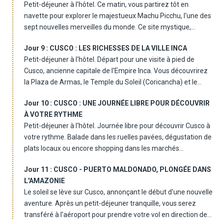
Petit-déjeuner à l'hôtel. Ce matin, vous partirez tôt en
les terrasses de Moray, un site inca qui servait de laboratoire
libre et nuit à l'hôtel. À la place, vous aurez la possibilité, en
navette pour explorer le majestueux Machu Picchu, l'une des
agricole. Après un déjeuner libre, vous prendrez le train en
supplément, d'opter pour le train de luxe "The Titicaca Train",
sept nouvelles merveilles du monde. Ce site mystique,
direction de Machu Picchu, au cœur des montagnes. Arrivée
qui remplacera le trajet et les visites prévues en bus.
enveloppé de brume et de végétation luxuriante, est un
à Aguas Calientes, installation à l'hôtel. Dîner libre et nuit à
Jour 9 :
CUSCO : LES RICHESSES DE LA VILLE INCA
témoin vivant de la grandeur de la civilisation inca. Après la
l'hôtel.
Petit-déjeuner à l'hôtel. Départ pour une visite à pied de
visite, vous redescendrez en navette vers Aguas Calientes.
Cusco, ancienne capitale de l'Empire Inca. Vous découvrirez
Déjeuner libre. L'après-midi, vous prendrez le train pour
la Plaza de Armas, le Temple du Soleil (Coricancha) et le
Ollantaytambo, puis un transfert vous conduira à Cusco.
quartier pittoresque de San Blas, connu pour ses ateliers
Dîner libre et nuit à l'hôtel.
Jour 10 :
CUSCO : UNE JOURNÉE LIBRE POUR DÉCOUVRIR
d'artisans. Ces lieux sont empreints d'histoire et offrent une
À VOTRE RYTHME
atmosphère unique. Déjeuner libre. L'après-midi, profitez
Petit-déjeuner à l'hôtel. Journée libre pour découvrir Cusco à
d'un moment libre pour flâner dans les rues de Cusco,
votre rythme. Balade dans les ruelles pavées, dégustation de
imprégnez-vous de l'ambiance de cette ville vibrante. Dîner
plats locaux ou encore shopping dans les marchés
libre et nuit à l'hôtel. Si vous le souhaitez, vous pouvez
artisanaux. Repas libres. Pour les amateurs de paysages
également opter pour la visite de 4 ruines de Cusco
Jour 11 :
CUSCO - PUERTO MALDONADO, PLONGÉE DANS
grandioses, nous vous proposons une excursion optionnelle
(Tambomachay, Puca Pucara, Oengo et Sacsayhuaman), en
L'AMAZONIE
à la montagne arc-en-ciel de Palcoyo, un voyage au cœur de
supplément.
Le soleil se lève sur Cusco, annonçant le début d'une nouvelle
la nature colorée des Andes. Déjeuner inclus en cours de
aventure. Après un petit-déjeuner tranquille, vous serez
route. Retour à Cusco en fin d'après-midi. Nuit à l'hôtel.
transféré à l'aéroport pour prendre votre vol en direction de