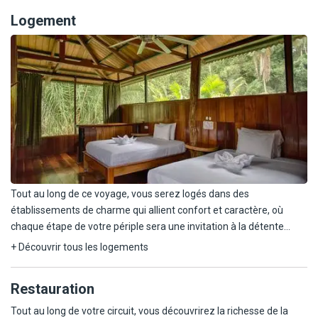
lodge pour un dîner sous les étoiles. Nuit au lodge, bercé par
dans le quartier de Miraflores, avec une vue imprenable sur
coucher de soleil sur cette île envoûtante vous émerveillera
les sons mystérieux de la jungle.
Logement
l'océan Pacifique. Déjeuner libre. En fin de journée, transfert
avant de retourner au refuge pour un dîner dans une
à l'aéroport pour votre vol international.
ambiance sereine et naturelle. Nuit au lodge.
Tout au long de ce voyage, vous serez logés dans des
établissements de charme qui allient confort et caractère, où
chaque étape de votre périple sera une invitation à la détente
après vos journées d'aventure.
+ Découvrir tous les logements
À Lima, vous résiderez à la Casa Republica, une adresse élégante
Restauration
au cœur du quartier de Miraflores.
Tout au long de votre circuit, vous découvrirez la richesse de la