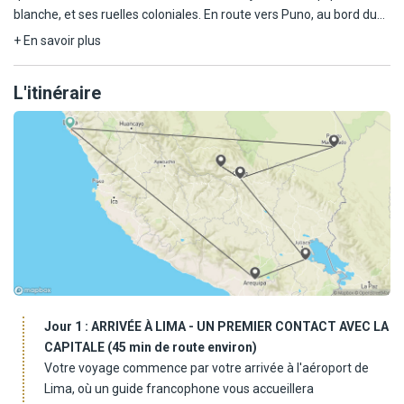
blanche, et ses ruelles coloniales. En route vers Puno, au bord du
lac Titicaca, vous découvrez des paysages andins époustouflants
+ En savoir plus
et rencontrez les habitants des îles flottantes des Uros. Vous
poursuivez vers Cusco, cœur de l'Empire Inca, avec la Vallée
L'itinéraire
Sacrée et le mythique Machu Picchu. L'aventure continue en
Amazonie, à Puerto Maldonado, pour des randonnées immersives
et l'observation de la faune locale. Le voyage se conclut à Lima, où
patrimoine colonial et modernité se mêlent avec harmonie. Un
périple riche en émotions et en découvertes.
Jour 1 :
ARRIVÉE À LIMA - UN PREMIER CONTACT AVEC LA
CAPITALE (45 min de route environ)
Votre voyage commence par votre arrivée à l'aéroport de
Lima, où un guide francophone vous accueillera