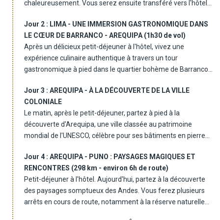
chaleureusement. Vous serez ensuite transféré vers l'hôtel
situé dans le quartier animé de Miraflores, à deux pas de
Jour 2 :
LIMA - UNE IMMERSION GASTRONOMIQUE DANS
l'océan Pacifique. Après vous être installé, prenez le temps
LE CŒUR DE BARRANCO - AREQUIPA (1h30 de vol)
de vous imprégner de l'atmosphère cosmopolite de Lima.
Après un délicieux petit-déjeuner à l'hôtel, vivez une
Dîner libre et nuit à l'hôtel.
expérience culinaire authentique à travers un tour
gastronomique à pied dans le quartier bohème de Barranco.
Vous découvrirez la richesse des saveurs péruviennes à
Jour 3 :
AREQUIPA - À LA DÉCOUVERTE DE LA VILLE
travers plus de 15 spécialités locales, en visitant des
COLONIALE
marchés vivants et en rencontrant des producteurs et
Le matin, après le petit-déjeuner, partez à pied à la
artisans locaux. Apprenez à préparer le fameux ceviche et à
découverte d'Arequipa, une ville classée au patrimoine
concocter un pisco sour aux côtés des habitants. Au détour
mondial de l'UNESCO, célèbre pour ses bâtiments en pierre
de chaque ruelle, vous vous imprégnerez de l'histoire et des
volcanique blanche. Flânez sur la place d'Armes, admirez la
traditions péruviennes. Déjeuner inclus. L'après-midi, vous
Jour 4 :
AREQUIPA - PUNO : PAYSAGES MAGIQUES ET
majestueuse cathédrale (visite extérieure) et plongez dans
serez transféré vers l'aéroport pour prendre votre vol à
RENCONTRES (298 km - environ 6h de route)
l'atmosphère sereine du Couvent Santa Catalina, un
destination d'Arequipa, "la ville blanche". À votre arrivée,
Petit-déjeuner à l'hôtel. Aujourd'hui, partez à la découverte
véritable labyrinthe de ruelles colorées. Votre visite se
installation à votre hôtel. Dîner libre et nuit à l'hôtel.
des paysages somptueux des Andes. Vous ferez plusieurs
poursuivra par un arrêt au marché local, où vous dégusterez
arrêts en cours de route, notamment à la réserve naturelle
des fruits andins méconnus, avant une pause pour un
de Pampa Canahua, où vous pourrez observer des vigognes
déjeuner libre. L'après-midi, explorez une fabrique d'alpagas