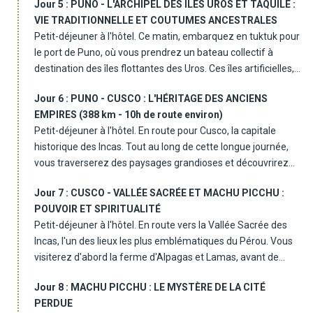
Jour 5 :
PUNO - L'ARCHIPEL DES ÎLES UROS ET TAQUILE :
et d'autres camélidés des Andes dans leur habitat naturel.
pour découvrir l'art de la filature et du tissage de cette fibre
VIE TRADITIONNELLE ET COUTUMES ANCESTRALES
Un pique-nique près de la Lagune Lagunillas vous permettra
emblématique des Andes. Puis profiter d'un temps libre pour
Petit-déjeuner à l'hôtel. Ce matin, embarquez en tuktuk pour
de profiter d'un moment de calme, immergé dans cette
découvrir Arequipa à votre rythme. Dîner libre et nuit à l'hôtel.
le port de Puno, où vous prendrez un bateau collectif à
nature préservée. Continuation vers Puno. Arrivée en fin de
destination des îles flottantes des Uros. Ces îles artificielles,
journée, installation à votre hôtel. Dîner libre et nuit à l'hôtel.
construites par la communauté Uros, sont le témoin vivant
Jour 6 :
PUNO - CUSCO : L'HÉRITAGE DES ANCIENS
de la résilience et de l'ingéniosité de ses habitants. Vous
EMPIRES (388 km - 10h de route environ)
visiterez ensuite l'île de Taquile, un haut lieu de la culture
Petit-déjeuner à l'hôtel. En route pour Cusco, la capitale
quechua. Ici, les habitants continuent de tisser selon des
historique des Incas. Tout au long de cette longue journée,
méthodes ancestrales. Profitez de l'occasion pour échanger
vous traverserez des paysages grandioses et découvrirez
avec eux et découvrir leurs coutumes. Un déjeuner composé
des sites fascinants, tels que La Raya, frontière naturelle
de truite locale vous sera servi dans un cadre authentique.
Jour 7 :
CUSCO - VALLÉE SACRÉE ET MACHU PICCHU :
entre Cusco et Puno, où vous pourrez observer des
L'après-midi, après une balade à travers l'île, retour en
POUVOIR ET SPIRITUALITÉ
panoramas spectaculaires. Continuation de la route et
bateau vers Puno (3h environ). Transfert à votre hôtel. Dîner
Petit-déjeuner à l'hôtel. En route vers la Vallée Sacrée des
déjeuner dans un restaurant local. Vous visiterez également
libre et nuit à l'hôtel.
Incas, l'un des lieux les plus emblématiques du Pérou. Vous
Raqchi, le temple de Wiracocha, un site archéologique
visiterez d'abord la ferme d'Alpagas et Lamas, avant de
incontournable des Andes. Puis, direction Andahuaylillas,
partir explorer le site archéologique de Pisac et son marché
cette église baroque surnommée "la Chapelle Sixtine de
Jour 8 :
MACHU PICCHU : LE MYSTÈRE DE LA CITÉ
local où vous pourrez goûter aux saveurs traditionnelles.
l'Amérique", pour son décor somptueux à base de fresques
PERDUE
Vous découvrirez ensuite Maras et ses célèbres salines, puis
et de feuilles d'or. Arrivée à Cusco en fin de journée. Dîner