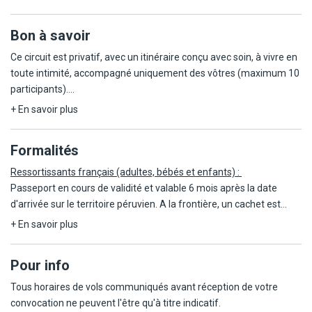
Bon à savoir
Ce circuit est privatif, avec un itinéraire conçu avec soin, à vivre en
toute intimité, accompagné uniquement des vôtres (maximum 10
participants).
+ En savoir plus
IMPORTANT : Dès la confirmation de votre réservation, il est
impératif de nous transmettre une copie des passeports de tous
Formalités
les participants. Cela nous permettra de réserver les entrées dans
les parcs nationaux, notamment pour l'accès au Machu Picchu, qui
Ressortissants français (adultes, bébés et enfants) :
nécessite une autorisation préalable.
Passeport en cours de validité et valable 6 mois après la date
d'arrivée sur le territoire péruvien. A la frontière, un cachet est
Les visites seront accompagnées de guides locaux francophones
apposé sur le passeport, indiquant le nombre de jours autorisés
+ En savoir plus
à chaque étape, experts de leur région, pour vous faire découvrir
(de 1 à 183 jours maximum sur une période de 365 jours). Il est
les trésors culturels et naturels du Pérou. Les trajets se feront
important de s'assurer qu'un cachet d'entrée est bien apposé sur
Pour info
dans des véhicules adaptés et climatisés, garantissant confort et
votre passeport. Dans le cas contraire, vous serez considéré en
sécurité tout au long de votre circuit.
situation irrégulière.
Tous horaires de vols communiqués avant réception de votre
convocation ne peuvent l'être qu'à titre indicatif.