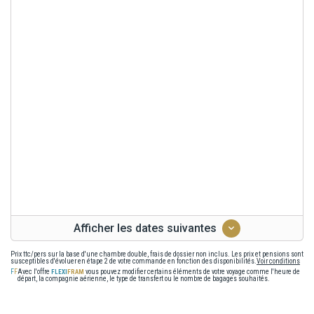
Afficher les dates suivantes
Prix ttc/pers sur la base d'une chambre double, frais de dossier non inclus. Les prix et pensions sont
susceptibles d'évoluer en étape 2 de votre commande en fonction des disponibilités.
Voir conditions
Avec l'offre
vous pouvez modifier certains éléments de votre voyage comme l'heure de
départ, la compagnie aérienne, le type de transfert ou le nombre de bagages souhaités.