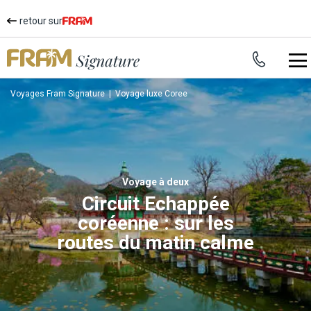
retour sur
Voyages Fram Signature
|
Voyage luxe Coree
voyage à deux
Circuit Echappée
coréenne : sur les
routes du matin calme