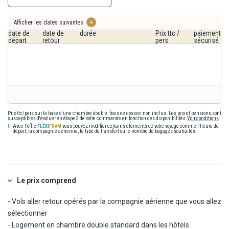
TOLO : Hôtel Minoa 3*, Hôtel Apollon 3*, hôtel Viaros 3* ou
Afficher les dates suivantes
+
similaire.
date de
date de
durée
Prix ttc /
paiement
départ
retour
pers.
sécurisé
LOUTRAKI : Hôtel Dave by the Beach 3*, Hôtel Petit Palais 3*, Hôtel
Pappas 3* ou similaire.
La liste des hôtels est communiquée à titre indicatif. Les hôtels
vous seront confirmés dans le carnet de voyage transmis
quelques jours avant le départ.
Prix ttc/pers sur la base d'une chambre double, frais de dossier non inclus. Les prix et pensions sont
susceptibles d'évoluer en étape 2 de votre commande en fonction des disponibilités.
Voir conditions
Avec l'offre
vous pouvez modifier certains éléments de votre voyage comme l'heure de
départ, la compagnie aérienne, le type de transfert ou le nombre de bagages souhaités.
Le prix comprend
- Vols aller retour opérés par la compagnie aérienne que vous allez
sélectionner
- Logement en chambre double standard dans les hôtels