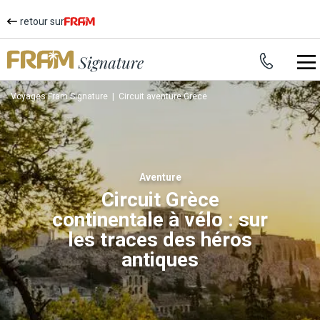
retour sur
Voyages Fram Signature
|
Circuit aventure Grece
aventure
Circuit Grèce
continentale à vélo : sur
les traces des héros
antiques