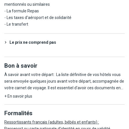
mentionnés ou similaires
- La formule Repas
- Les taxes d'aéroport et de solidarité
- Le transfert
Le prix ne comprend pas
Bon à savoir
À savoir avant votre départ : La liste définitive de vos hôtels vous
sera envoyée quelques jours avant votre départ, accompagnée de
votre carnet de voyage. Il est essentiel d'avoir ces documents en
main dès votre arrivée afin de garantir le bon déroulement de
+ En savoir plus
votre séjour.
Formalités
Ce circuit est réalisable à partir de 8 participants, avec un
maximum de 15 participants. Il s'agit d'un circuit exclusif Fram.
Ressortissants français (adultes, bébés et enfants) :
Passeport ou carte nationale d'identité en cours de validité.