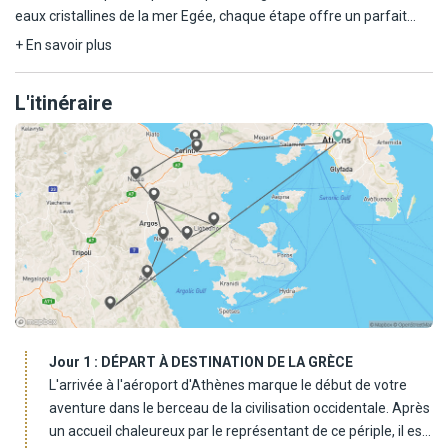
eaux cristallines de la mer Egée, chaque étape offre un parfait
mélange d'effort sportif et de détente. Plongez au cœur de la
+ En savoir plus
civilisation antique tout en savourant la douceur de vivre grecque
au rythme de vos pédales. Une aventure unique !
L'itinéraire
Jour 1 :
DÉPART À DESTINATION DE LA GRÈCE
L'arrivée à l'aéroport d'Athènes marque le début de votre
aventure dans le berceau de la civilisation occidentale. Après
un accueil chaleureux par le représentant de ce périple, il est