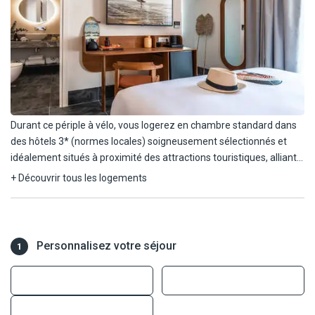
Durant ce périple à vélo, vous logerez en chambre standard dans
des hôtels 3* (normes locales) soigneusement sélectionnés et
idéalement situés à proximité des attractions touristiques, alliant
confort, commodité et quiétude.
+ Découvrir tous les logements
ATHÈNES : Hôtel Athinais 3*, Hôtel Amazon 3*, Hôtel Philippos 3*
ou similaire.
Personnalisez votre séjour
1
PARALIO ASTROS : Hôtel Astros Beach Boutique 3* ou similaire.
NAUPLIE : Hôtel Park 3*, Hôtel Rex 3*, Hôtel Leto Nuevo 3* ou
similaire.