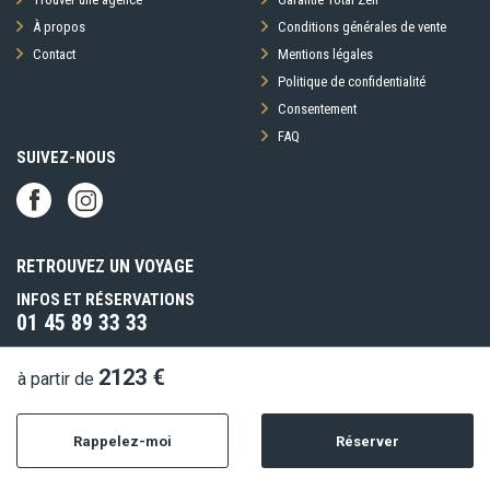
href="https://www.service-
À propos
Conditions générales de vente
public.fr/particuliers/vosdroits/F32833" rel="nofollow"
Contact
Mentions légales
target="_blank">Documents légaux pour la sortie du territoire.
Politique de confidentialité
Consentement
FAQ
SUIVEZ-NOUS
Toutefois il est rappelé qu'aucune région du monde ni aucun pays
ne peuvent être considérés comme étant à l'abri du risque
terroriste.
RETROUVEZ UN VOYAGE
INFOS ET RÉSERVATIONS
01 45 89 33 33
(prix d’un appel local)
Du lundi au samedi de 9h à 19h
2123 €
à partir de
PAIEMENT SÉCURISÉ
Rappelez-moi
Réserver