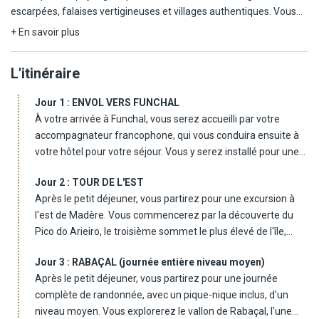
escarpées, falaises vertigineuses et villages authentiques. Vous
explorerez ses sites incontournables, de Funchal à Porto Moniz, en
+ En savoir plus
passant par Santana ou le Cabo Girão, tout en savourant la
gastronomie locale et la douceur de vivre insulaire. Au cœur de ce
L'itinéraire
voyage : les célèbres *levadas*, ces canaux d'irrigation uniques qui
serpentent l'île à travers des forêts de laurissilva classées à
Jour 1 :
ENVOL VERS FUNCHAL
l'UNESCO. Elles offrent des sentiers de randonnée inoubliables,
À votre arrivée à Funchal, vous serez accueilli par votre
comme ceux du Caldeirão Verde, de Rabaçal ou de Larano, entre
accompagnateur francophone, qui vous conduira ensuite à
cascades féeriques, tunnels creusés dans la roche et panoramas
votre hôtel pour votre séjour. Vous y serez installé pour une
à couper le souffle. Une expérience complète pour découvrir l'âme
durée de 7 nuits. La soirée débutera par un dîner, suivi d'une
profonde de Madère.
Jour 2 :
TOUR DE L'EST
nuit reposante.
Après le petit déjeuner, vous partirez pour une excursion à
l'est de Madère. Vous commencerez par la découverte du
Pico do Arieiro, le troisième sommet le plus élevé de l'île,
culminant à 1 818 mètres, offrant des panoramas à couper
Jour 3 :
RABAÇAL (journée entière niveau moyen)
le souffle. Vous poursuivrez vers Ribeiro Frio, un charmant
Après le petit déjeuner, vous partirez pour une journée
village de montagne entouré d'une végétation luxuriante, où
complète de randonnée, avec un pique-nique inclus, d'un
vous visiterez un élevage traditionnel de truites,
niveau moyen. Vous explorerez le vallon de Rabaçal, l'une
emblématique de la région. La route vous mènera ensuite à