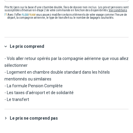
Départ de France
: aucun test n'est exigé avant le départ.
Prix ttc/pers sur la base d'une chambre double, frais de dossier non inclus. Les prix et pensions sont
susceptibles d'évoluer en étape 2 de votre commande en fonction des disponibilités.
Voir conditions
Néanmoins, nous vous conseillons de présenter un test PCR ou
Avec l'offre
vous pouvez modifier certains éléments de votre voyage comme l'heure de
antigénique avant votre départ pour vous permettre l'accès aux
départ, la compagnie aérienne, le type de transfert ou le nombre de bagages souhaités.
différentes activités et services.
Retour en France
: un test PCR de moins de 72h ou antigénique
négatif de moins de 48h est exigé pour les voyageurs à partir de
12 ans.
Le prix comprend
- Vols aller retour opérés par la compagnie aérienne que vous allez
sélectionner
- Logement en chambre double standard dans les hôtels
mentionnés ou similaires
- La formule Pension Complète
- Les taxes d'aéroport et de solidarité
- Le transfert
Le prix ne comprend pas