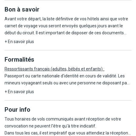
Bon à savoir
Avant votre départ, la liste définitive de vos hôtels ainsi que votre
carnet de voyage vous seront envoyés quelques jours avant le
début du circuit. Il est important de disposer de ces documents
dès votre arrivée pour assurer le bon déroulement de votre séjour.
+ En savoir plus
Ce circuit est réalisable à partir de 5 participants et peut accueillir
Formalités
jusqu'à 16 personnes.
Ressortissants français (adultes, bébés et enfants) :
L'ordre des étapes peut être modifié en fonction des contraintes
Passeport ou carte nationale d'identité en cours de validité. Les
locales.
mineurs voyageant seuls ou avec une personne ne disposant pas
de l'autorité parentale doivent être munis d'une autorisation de
+ En savoir plus
Ce circuit est accessible aux personnes âgées de 18 ans et plus.
sortie de territoire
Pour info
La taxe de séjour, d'un montant de 2€ par personne et par nuit, est
Les règles relatives au franchissement des frontières propres à
à régler directement sur place à l'arrivée dans chaque hôtel, sous
chaque pays étant amenées à évoluer, il est vivement conseillé de
Tous horaires de vols communiqués avant réception de votre
réserve de modifications par les autorités locales.
se reporter à la rubrique "conseils aux voyageurs" du site France
convocation ne peuvent l'être qu'à titre indicatif.
Diplomatie (https://www.diplomatie.gouv.fr/).
Dans tous les cas, il est impératif que vous attendiez la réception