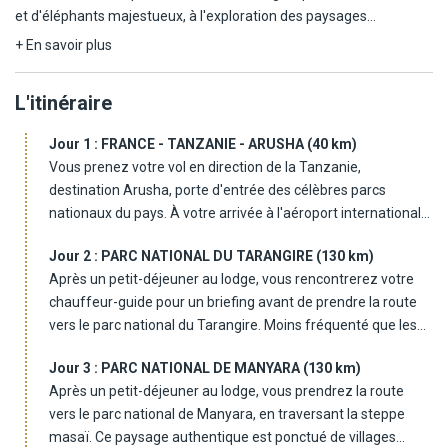
et d'éléphants majestueux, à l'exploration des paysages
enchanteurs de Manyara, votre aventure vous mène au cœur du
+ En savoir plus
"Big Five", où lions, léopards, éléphants, buffles et rhinocéros
dansent au rythme de la nature. Plongez dans le cratère du
L'itinéraire
Ngorongoro, un Eden préservé, puis laissez-vous bercer par les
vagues dorées des plaines du Serengeti, où les migrations
Jour 1 :
FRANCE - TANZANIE - ARUSHA (40 km)
ancestrales dessinent des tableaux vivants sous le ciel infini.
Vous prenez votre vol en direction de la Tanzanie,
Chaque nuit, vos lodges vous accueilleront pour une pause
destination Arusha, porte d'entrée des célèbres parcs
sereine, enveloppée par le murmure de la savane. Un voyage
nationaux du pays. À votre arrivée à l'aéroport international
inoubliable, où la beauté brute de la nature et la majesté des
du Kilimandjaro, vous serez chaleureusement accueilli(e) par
animaux s'entrelacent pour créer des souvenirs impérissables.
Jour 2 :
PARC NATIONAL DU TARANGIRE (130 km)
notre représentant local qui vous assistera pour les
Après un petit-déjeuner au lodge, vous rencontrerez votre
formalités d'entrée et le transfert. Vous rejoindrez ensuite
chauffeur-guide pour un briefing avant de prendre la route
votre hôtel situé à environ 40 kilomètres, en périphérie
vers le parc national du Tarangire. Moins fréquenté que les
d'Arusha, une ville animée et charmante, souvent
parcs du nord de la Tanzanie, Tarangire séduit par sa flore
surnommée la "capitale safari" de la Tanzanie. Profitez de ce
Jour 3 :
PARC NATIONAL DE MANYARA (130 km)
variée et exceptionnelle composée de neuf types de
premier contact avec l'Afrique de l'Est pour vous reposer et
Après un petit-déjeuner au lodge, vous prendrez la route
végétation, allant des emblématiques baobabs aux acacias
vous imprégner de l'atmosphère unique de la région. Le dîner
vers le parc national de Manyara, en traversant la steppe
parasols. Le long de la rivière Tarangire, la vie sauvage est
est libre, vous aurez l'opportunité de découvrir par vous-
masaï. Ce paysage authentique est ponctué de villages
particulièrement abondante : éléphants, girafes, zèbres et
même les saveurs locales dans l'un des restaurants aux