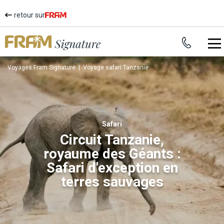
retour sur
Voyages Fram Signature
|
Voyage safari Tanzanie
safari
Circuit Tanzanie,
royaume des Géants :
Safari d'exception en
terres sauvages