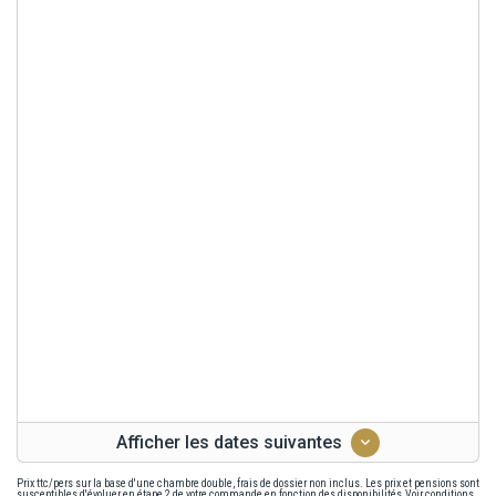
Au coeur du légendaire parc du Serengeti, vous logerez au Nimali
Serengeti (ou similaire), dans des camps de tentes de luxe,
confortablement aménagés, en pleine savane. Vous profiterez
d'un accès direct à la faune et aux grandes plaines, avec un
service personnalisé et une atmosphère intimiste, idéale pour les
safaris.
À noter : la liste des hôtels est donnée sous réserve de
disponibilité et peut être modifiée en fonction des impératifs
locaux.
Afficher les dates suivantes
Prix ttc/pers sur la base d'une chambre double, frais de dossier non inclus. Les prix et pensions sont
susceptibles d'évoluer en étape 2 de votre commande en fonction des disponibilités.
Voir conditions