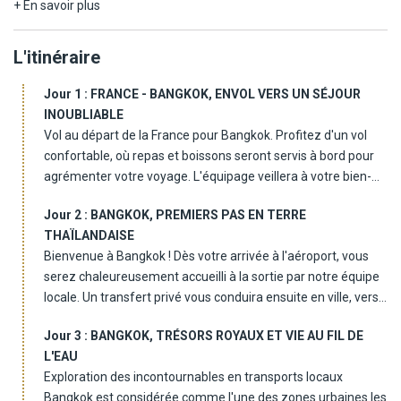
nocturnes et traditions locales dévoilent toute la richesse de la
+ En savoir plus
culture thaïlandaise. Selon vos envies, vivez des expériences
authentiques au contact des éléphants dans un sanctuaire
L'itinéraire
éthique, des villages de montagne ou des paysages
spectaculaires de Chiang Rai et du parc national de Doi Inthanon.
Jour 1 :
FRANCE - BANGKOK, ENVOL VERS UN SÉJOUR
Poursuivez votre aventure au coeur de la nature préservée de
INOUBLIABLE
Khao Sok, entre jungle tropicale, grottes secrètes, randonnées et
Vol au départ de la France pour Bangkok. Profitez d'un vol
navigation sur les eaux émeraude du lac Cheow Lan. Terminez
confortable, où repas et boissons seront servis à bord pour
votre voyage à Khao Lak, station balnéaire paisible bordée de
agrémenter votre voyage. L'équipage veillera à votre bien-
plages de sable doré, idéale pour savourer quelques jours de
être tout au long de cette traversée. Vous passerez la nuit en
détente face à la mer d'Andaman. Un itinéraire complet mêlant
Jour 2 :
BANGKOK, PREMIERS PAS EN TERRE
vol, en toute tranquillité, dans l'attente de votre arrivée à
découvertes culturelles, immersion dans la nature et moments de
THAÏLANDAISE
destination.
farniente.
Bienvenue à Bangkok ! Dès votre arrivée à l'aéroport, vous
serez chaleureusement accueilli à la sortie par notre équipe
locale. Un transfert privé vous conduira ensuite en ville, vers
votre hôtel. Votre chambre sera disponible à partir de 14h,
Jour 3 :
BANGKOK, TRÉSORS ROYAUX ET VIE AU FIL DE
vous permettant de vous installer confortablement et de
L'EAU
vous reposer après le vol. Le reste de la journée est libre :
Exploration des incontournables en transports locaux
vous pouvez partir à la découverte des alentours ou
Bangkok est considérée comme l'une des zones urbaines les
simplement profiter des installations de l'hôtel. Repas libres