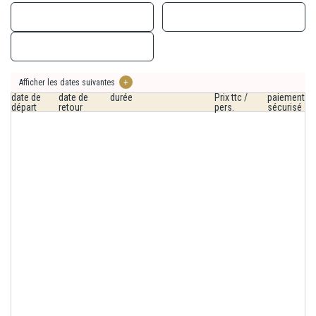
TINOS : Tinos Beach Hotel 5* ou similaire.
La liste des hôtels est communiquée à titre indicatif. Les hôtels
vous seront confirmés dans le carnet de voyage transmis
quelques jours avant le départ.
Afficher les dates suivantes
+
date de
date de
durée
Prix ttc /
paiement
départ
retour
pers.
sécurisé