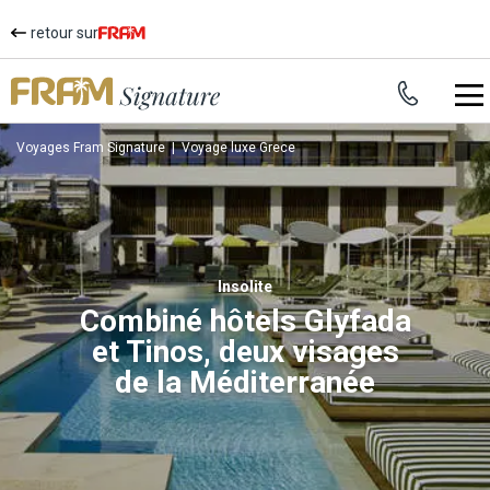
retour sur
Voyages Fram Signature
|
Voyage luxe Grece
insolite
Combiné hôtels Glyfada
et Tinos, deux visages
de la Méditerranée