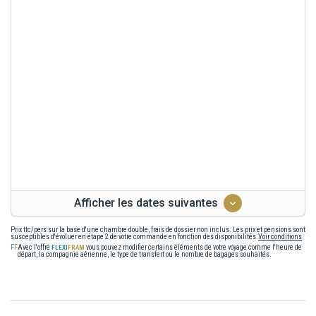
Afficher les dates suivantes
Prix ttc/pers sur la base d'une chambre double, frais de dossier non inclus. Les prix et pensions sont
susceptibles d'évoluer en étape 2 de votre commande en fonction des disponibilités.
Voir conditions
Avec l'offre
vous pouvez modifier certains éléments de votre voyage comme l'heure de
départ, la compagnie aérienne, le type de transfert ou le nombre de bagages souhaités.