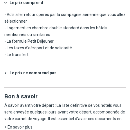
Le prix comprend
- Vols aller retour opérés par la compagnie aérienne que vous allez
sélectionner
- Logement en chambre double standard dans les hôtels
mentionnés ou similaires
- La formule Petit Déjeuner
- Les taxes d'aéroport et de solidarité
- Le transfert
Le prix ne comprend pas
Bon à savoir
À savoir avant votre départ : La liste définitive de vos hôtels vous
sera envoyée quelques jours avant votre départ, accompagnée de
votre carnet de voyage. Il est essentiel d'avoir ces documents en
main dès votre arrivée afin de garantir le bon déroulement de
+ En savoir plus