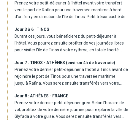
Prenez votre petit-déjeuner à l'hôtel avant votre transfert
cafés animés et ses vues imprenables sur le Golfe
vers le port de Rafina pour une traversée maritime à bord
Saronique. A deux pas de la mer, c'est le point de départ idéal
d'un ferry en direction de l'île de Tinos. Petit trésor caché des
pour explorer Athènes tout en savourant la douceur côtière.
Cyclades, Tinos est une île authentique aux paysages
Après votre installation, profitez de votre soirée pour
Jour 3 à 6 :
TINOS
somptueux, célèbre pour son atmosphère authentique, ses
découvrir cette charmante ville balnéaire. Déjeuner et dîner
Durant ces jours, vous bénéficierez du petit-déjeuner à
villages perchés et son riche patrimoine religieux et
libres. Nuit à l'hôtel à Glyfada.
l'hôtel. Vous pourrez ensuite profiter de vos journées libres
artistique. C'est la 3ème plus grande île des Cyclades, dont
pour visiter l'île de Tinos à votre rythme, en totale liberté.
les paysages restent préservés. A votre arrivée à Tinos, vous
Voici quelques suggestions de visites.
serez transférés vers votre hôtel pour vous y installer.
Jour 7 :
TINOS - ATHÈNES (environ 4h de traversée)
Vous pouvez tout d'abord visiter la capitale de l'île, une ville
Déjeuner et dîner libres. Nuit à l'hôtel à Tinos.
Prenez votre dernier petit-déjeuner à l'hôtel à Tinos avant de
portuaire aux maisons traditionnelles, aux ruelles pavées et
rejoindre le port de Tinos pour une traversée maritime
au marché authentique.
jusqu'à Rafina. Vous serez ensuite transférés vers votre
Prenez ensuite le temps de visiter la majestueuse Basilique
hôtel à Glyfada. Profitez de votre dernière soirée pour vous
Evaggelistria Panagia, l'une des plus réputées des Cyclades
Jour 8 :
ATHÈNES - FRANCE
détendre, vous promener le long de la plage ou bien pour
et lieu de pèlerinage emblématique.
Prenez votre dernier petit-déjeuner grec. Selon l'horaire de
dîner dans l'un ds nombreux restaurants du quartier.
Partez à la découverte des villages typiques comme
vol, profitez de votre dernière journée pour explorer la ville de
Déjeuner et dîner libres. Nuit à l'hôtel à Glyfada.
Kardiani, Volax, Panormos, de magnifiques villages au
Glyfada à votre guise. Vous serez ensuite transférés vers
charme unique.
l'aéroport d'Athènes, marquant la fin de votre séjour unique
Envie de nature ? Partez pour une randonnée jusqu'au Mont
en Grèce. Préparez-vous à embarquer pour votre vol retour
Exombourgo qui culmine à 641 m d'altitude, au-dessus du