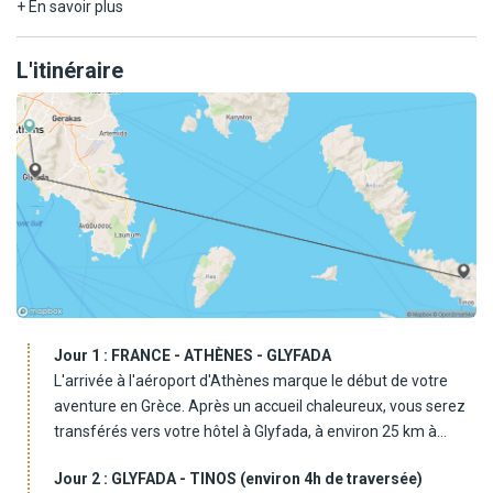
séjour alliant liberté, charme et sérénité au cœur de la Grèce
+ En savoir plus
éternelle.
L'itinéraire
Jour 1 :
FRANCE - ATHÈNES - GLYFADA
L'arrivée à l'aéroport d'Athènes marque le début de votre
aventure en Grèce. Après un accueil chaleureux, vous serez
transférés vers votre hôtel à Glyfada, à environ 25 km à
l'ouest de la capitale grecque. Elégante station balnéaire de
Jour 2 :
GLYFADA - TINOS (environ 4h de traversée)
la Riviera Athénienne, elle est réputée pour ses plages, ses