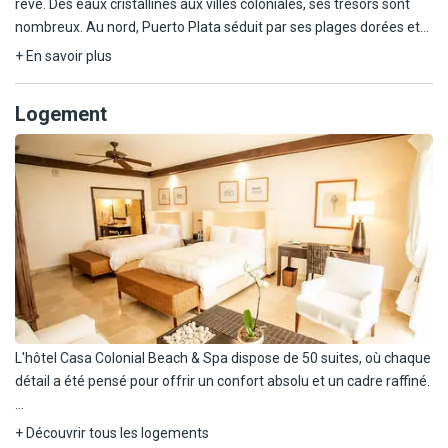
rêve. Des eaux cristallines aux villes coloniales, ses trésors sont
nombreux. Au nord, Puerto Plata séduit par ses plages dorées et
son mélange d'histoire, de culture et de nature. C'est un havre de
+ En savoir plus
paix offrant diverses activités.
Logement
L'hôtel Casa Colonial Beach & Spa, en bord de mer près de Playa
Dorada, bénéficie d'un emplacement calme et accessible. Son
architecture coloniale élégante et sa vue sur l'océan invitent à la
sérénité, tout en étant proche des attractions de Puerto Plata. Un
refuge de luxe dans un cadre naturel exceptionnel.
L'hôtel Casa Colonial Beach & Spa dispose de 50 suites, où chaque
détail a été pensé pour offrir un confort absolu et un cadre raffiné.
Pendant votre séjour, vous serez logés en Junior Suite Tropical
+ Découvrir tous les logements