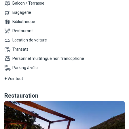
environ 20 minutes.
Balcon / Terrasse
Bagagerie
L'hôtel a reçu le Travellers' Choice Awards 2025.
Bibliothèque
Le transfert de l'aéroport international de Mahé se fait soit en
Restaurant
bateau soit en vol domestique.
Location de voiture
A proximité :
Transats
- Sanctuaire de tortues
Personnel multilingue non francophone
- Réserve naturelle de la Vallée de Mai
Parking à vélo
+ Voir tout
Restauration