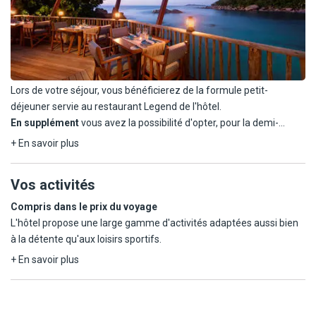
Lors de votre séjour, vous bénéficierez de la formule petit-
déjeuner servie au restaurant Legend de l'hôtel.
En supplément
vous avez la possibilité d'opter, pour la demi-
pension (petit-déjeuner et dîner) hors boissons, proposée sous
+ En savoir plus
forme de menus ou buffets selon le restaurant sélectionné et
selon l'affluence.
Vos activités
L'hôtel propose différent lieux de restauration:
Compris dans le prix du voyage
- Le restaurant principal Legend qui offre un 7h à 10h30 pour le
L'hôtel propose une large gamme d'activités adaptées aussi bien
petit-déjeuner et de 18h30 à 22h pour le dîner sous forme de
à la détente qu'aux loisirs sportifs.
buffet avec soirées thématiques
+ En savoir plus
Pour les activités de plein air et de relaxation, les clients ont accès
- The Nest accueille les clients de 12h à 15h et de 18h30 à 22h
à une plage publique ainsi qu'à une piscine extérieure aménagée
pour déguster des fruits de mer frais de l'océan Indien dans un
sur trois niveaux, offrant un cadre idéal pour se relaxer tout au