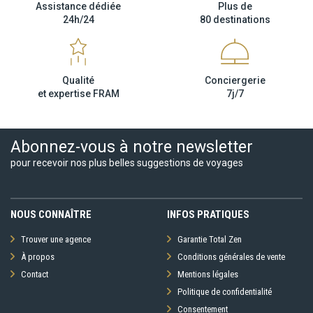
FRAM
préavis
Assistance dédiée
Plus de
nous vous invitons à consulter avant votre départ les sites Internet
24h/24
80 destinations
suivants afin de prendre connaissance des éventuelles
restrictions, obligations ou tout simplement des informations
relatives à votre destination.
Qualité
Conciergerie
et expertise FRAM
7j/7
Ministère de la Santé
,
href="http://www.invs.sante.fr"
Abonnez-vous à notre newsletter
rel="nofollow" target="_blank">Institut de veille sanitaire,
pour recevoir nos plus belles suggestions de voyages
href="http://www.meteofrance.com" rel="nofollow"
target="_blank">Méteo France Voyage,
href="http://www.diplomatie.gouv.fr/fr/conseils-aux-
voyageurs/conseils-par-pays/" rel="nofollow"
NOUS CONNAÎTRE
INFOS PRATIQUES
target="_blank">Ministère des Affaires Etrangères,
Trouver une agence
Garantie Total Zen
href="https://www.service-
À propos
Conditions générales de vente
public.fr/particuliers/vosdroits/F32833" rel="nofollow"
Contact
Mentions légales
target="_blank">Documents légaux pour la sortie du territoire.
Politique de confidentialité
Consentement