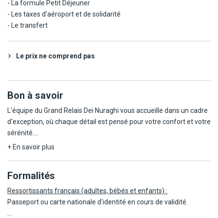
- La formule Petit Déjeuner
- Les taxes d'aéroport et de solidarité
- Le transfert
Le prix ne comprend pas
Bon à savoir
L'équipe du Grand Relais Dei Nuraghi vous accueille dans un cadre
d'exception, où chaque détail est pensé pour votre confort et votre
sérénité.
+ En savoir plus
Votre arrivée est possible à partir de 15h, et le départ s'effectue
jusqu'à 10h, pour profiter pleinement de votre séjour en toute
Formalités
sérénité.
Ressortissants français (adultes, bébés et enfants) :
La réception, ouverte 24h/24, se tient à votre disposition avec
Passeport ou carte nationale d'identité en cours de validité.
attention et discrétion.