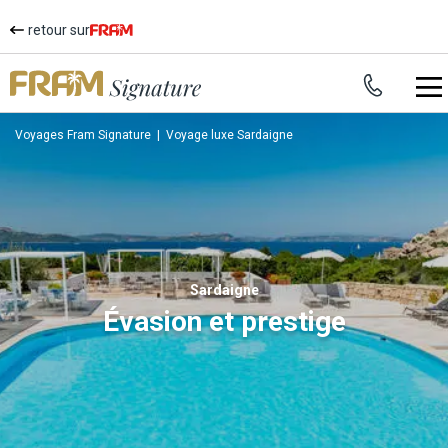
retour sur
Voyages Fram Signature
|
Voyage luxe Sardaigne
Sardaigne
Évasion et prestige