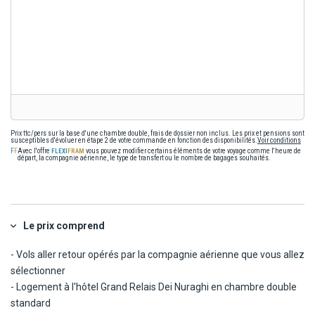
En option payante
À seulement 14 km de l'hôtel, découvrez un club de golf
d'exception, classé parmi les 50 meilleurs parcours de golf au
monde.
Prix ttc/pers sur la base d'une chambre double, frais de dossier non inclus. Les prix et pensions sont
susceptibles d'évoluer en étape 2 de votre commande en fonction des disponibilités.
Voir conditions
Avec l'offre
vous pouvez modifier certains éléments de votre voyage comme l'heure de
départ, la compagnie aérienne, le type de transfert ou le nombre de bagages souhaités.
Le prix comprend
- Vols aller retour opérés par la compagnie aérienne que vous allez
sélectionner
- Logement à l'hôtel Grand Relais Dei Nuraghi en chambre double
standard