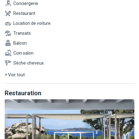
Conciergerie
véranda. Plus spacieuse, elle propose un agréable espace détente
composé de canapés, de fauteuils et d'un coin télévision.
Restaurant
Capacité maximum : 2 adultes.
Location de voiture
Transats
Balcon
Coin salon
Sèche-cheveux
+ Voir tout
Restauration