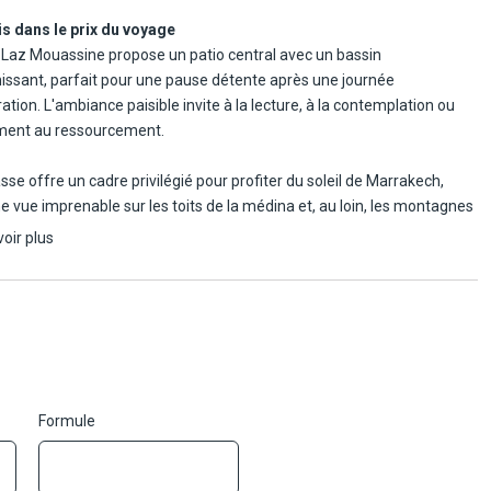
ités européennes revisitées avec finesse.
s dans le prix du voyage
 Laz Mouassine propose un patio central avec un bassin
hissant, parfait pour une pause détente après une journée
ation. L'ambiance paisible invite à la lecture, à la contemplation ou
ment au ressourcement.
asse offre un cadre privilégié pour profiter du soleil de Marrakech,
e vue imprenable sur les toits de la médina et, au loin, les montagnes
las. Un espace idéal pour se prélasser sur un transat en savourant un
voir plus
a menthe.
on payante
rooftop du riad, dans un écrin baigné de lumière et protégé du tumulte
édina, le spa se révèle comme un espace complet de bien-être. À la
ime et raffiné, il abrite une piscine chauffée (8 x 2,8 m), une salle de
quipée d'appareils haut de gamme avec vue sur les toits de
ch, ainsi qu'un hammam traditionnel, pour des instants de
Formule
ation dans la plus pure tradition marocaine.