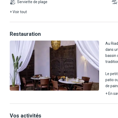
Serviette de plage
séparée
jusqu'à
+ Voir tout
les Sui
d'un ca
une jou
Restauration
Au Riad
dans un
bassin 
traditi
Le peti
patio o
de pain
miels e
+ En sa
Avec su
boisson
Vos activités
parfumé