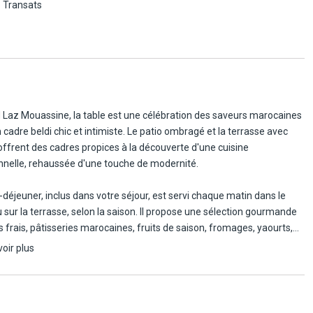
Transats
s ; ou bien un espace aménagé avec canapé-lit, pouvant accueillir
 2 adultes et 1 enfant. Enfin, pour davantage de confort et d'intimité,
tes Supérieures (30 à 40 m²) dévoilent un espace salon cosy, doté
napé-banquette, fauteuil et table basse, idéal pour se détendre après
rnée dans la médina.
 Laz Mouassine, la table est une célébration des saveurs marocaines
 cadre beldi chic et intimiste. Le patio ombragé et la terrasse avec
offrent des cadres propices à la découverte d'une cuisine
onnelle, rehaussée d'une touche de modernité.
t-déjeuner, inclus dans votre séjour, est servi chaque matin dans le
u sur la terrasse, selon la saison. Il propose une sélection gourmande
s frais, pâtisseries marocaines, fruits de saison, fromages, yaourts,
t confitures maison, accompagnés du traditionnel thé à la menthe.
voir plus
pplément, vous pouvez choisir la formule demi-pension (hors
s), pour savourer des plats emblématiques tels que tajines
s, couscous généreux ou pastillas croustillantes, ainsi que quelques