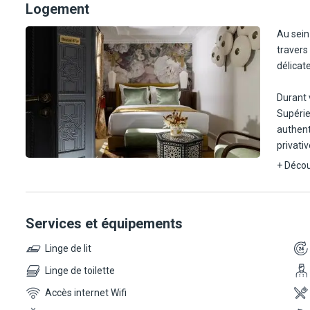
Logement
L'aéroport de Marrakech-Ménara est situé à environ 7 km, facile
Au sein
travers
délicat
Durant 
Supérie
authent
privati
d'une m
+ Décou
vue apai
Capacit
Services et équipements
Pour un
Linge de lit
supplém
Linge de toilette
baignoi
quant à
Accès internet Wifi
de-chau