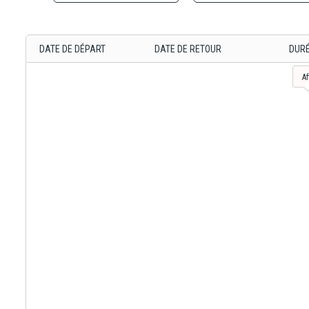
Massage
rituels
et invi
DATE DE DÉPART
DATE DE RETOUR
DUR
selon v
bien-êt
Af