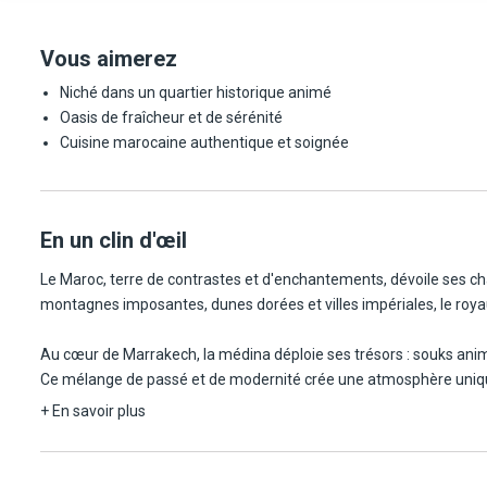
Vous aimerez
Niché dans un quartier historique animé
Oasis de fraîcheur et de sérénité
Cuisine marocaine authentique et soignée
En un clin d'œil
Le Maroc, terre de contrastes et d'enchantements, dévoile ses ch
montagnes imposantes, dunes dorées et villes impériales, le roy
Au cœur de Marrakech, la médina déploie ses trésors : souks ani
Ce mélange de passé et de modernité crée une atmosphère unique
+ En savoir plus
Le Riad Laz Mouassine s'inscrit dans ce cadre historique et vivant,
ambiance authentique. À quelques pas de la place Jemaa el-Fna et d
confort contemporain, offrant un havre de paix dans l'effervesce