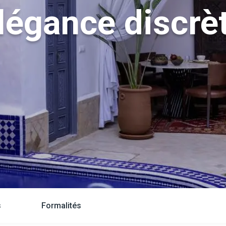
Élégance discrè
s
Formalités