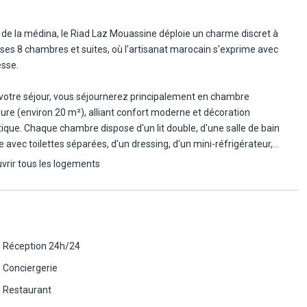
ment accessible en une quinzaine de minutes en voiture.
 de la médina, le Riad Laz Mouassine déploie un charme discret à
 ses 8 chambres et suites, où l'artisanat marocain s'exprime avec
esse.
votre séjour, vous séjournerez principalement en chambre
ure (environ 20 m²), alliant confort moderne et décoration
ique. Chaque chambre dispose d'un lit double, d'une salle de bain
ve avec toilettes séparées, d'un dressing, d'un mini-réfrigérateur,
achine à expresso, d'une bouilloire, de la climatisation ainsi que d'une
vrir tous les logements
sante sur le patio ou le bassin.
é maximale : 2 adultes.
e expérience plus spacieuse, le riad propose également, avec
Réception 24h/24
ent, des chambres Deluxe (20 m²), dotées d'une salle de bain avec
Conciergerie
re et douche à l'italienne, et des Suites Junior (22-25 m²) offrent
 elles deux configurations : en duplex, avec un grand lit double au rez-
Restaurant
ssée et à l'étage un salon avec salle de bain privative et toilettes