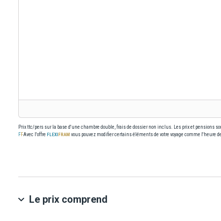
Prix ttc/pers sur la base d'une chambre double, frais de dossier non inclus. Les prix et pensions s
Avec l'offre
vous pouvez modifier certains éléments de votre voyage comme l'heure de 
Le prix comprend