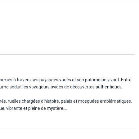
armes à travers ses paysages variés et son patrimoine vivant. Entre
aume séduit les voyageurs avides de découvertes authentiques.
més, ruelles chargées d'histoire, palais et mosquées emblématiques.
, vibrante et pleine de mystère.
 au cœur d'un quartier célèbre pour sa richesse culturelle et son
es principaux sites d'intérêt, ce riad élégant allie tradition et
nce de la médina.