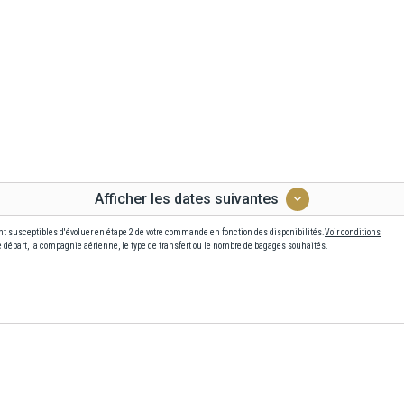
Afficher les dates suivantes
ont susceptibles d'évoluer en étape 2 de votre commande en fonction des disponibilités.
Voir conditions
départ, la compagnie aérienne, le type de transfert ou le nombre de bagages souhaités.