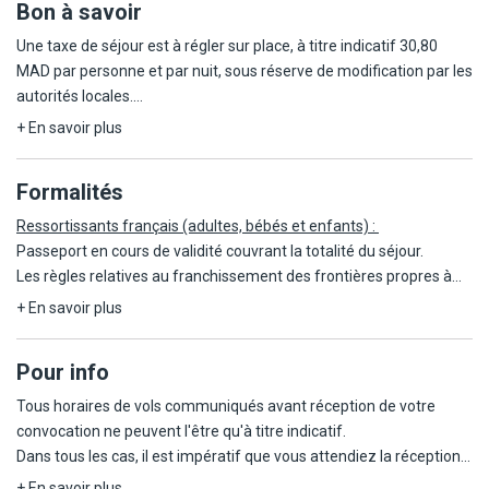
Bon à savoir
Une taxe de séjour est à régler sur place, à titre indicatif 30,80
MAD par personne et par nuit, sous réserve de modification par les
autorités locales.
+ En savoir plus
Pensé pour offrir un séjour fluide et confortable, le Berbère Palace
met à disposition des serviettes autour de la piscine, afin de
Formalités
profiter des beaux jours en toute simplicité.
Ressortissants français (adultes, bébés et enfants) :
L'établissement est accessible aux personnes à mobilité réduite et
Passeport en cours de validité couvrant la totalité du séjour.
dispose d'une chambre adaptée, proposée sur demande et sous
Les règles relatives au franchissement des frontières propres à
réserve de disponibilité. En revanche, les chambres
chaque pays étant amenées à évoluer, il est vivement conseillé de
+ En savoir plus
communicantes ne sont pas disponibles.
se reporter à la rubrique "conseils aux voyageurs" du site France
Diplomatie,
https://www.diplomatie.gouv.fr/
Pour info
À certaines dates, l'hôtel célèbre les fêtes de fin d'année autour
de dîners dédiés : le dîner de Noël est proposé en option, tandis
Les mineurs voyageant seuls ou avec une personne ne disposant
Tous horaires de vols communiqués avant réception de votre
que celui du Nouvel An est inclus dans le séjour.
pas de l'autorité parentale doivent être munis d'une autorisation
convocation ne peuvent l'être qu'à titre indicatif.
Enfin, pour préserver la quiétude des lieux, les animaux ne sont
de sortie de territoire.
Dans tous les cas, il est impératif que vous attendiez la réception
pas admis.
de la convocation comprenant les horaires définitifs avant
+ En savoir plus