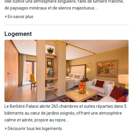
ville cultive une atmosphère singulière, faite de lumière franche,
de paysages minéraux et de silence majestueux.
+ En savoir plus
À l'écart de l'agitation, mais à proximité des grands repères de la
ville, le Berbère Palace occupe une position privilégiée. Non loin de
Logement
la kasbah de Taourirt et des studios de cinéma, il constitue un
point de départ naturel pour explorer les vallées du Sud, les ksour
et les portes du désert.
Facilement accessible, l'hôtel se situe à seulement 2 km de
l'aéroport de Ouarzazate, offrant une transition douce et
immédiate entre le voyage et l'évasion.
Le Berbère Palace abrite 265 chambres et suites réparties dans 5
bâtiments au cœur de jardins soignés, offrant une atmosphère
calme et aérée, propice au repos.
+ Découvrir tous les logements