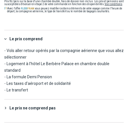
Prix ttc/pers sur la base d'une chambre double, frais de dossier non inclus. Les prix et pensions sont
susceptibles d'évoluer en étape 2 de votre commande en fonction des disponibilités.
Voir conditions
Avec l'offre
vous pouvez modifier certains éléments de votre voyage comme l'heure de
départ, la compagnie aérienne, le type de transfert ou le nombre de bagages souhaités.
Le prix comprend
- Vols aller retour opérés par la compagnie aérienne que vous allez
sélectionner
- Logement à l'hôtel Le Berbère Palace en chambre double
standard
- La formule Demi Pension
- Les taxes d'aéroport et de solidarité
- Le transfert
Le prix ne comprend pas