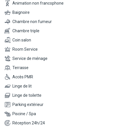
dans une ambiance paisible et raffinée.
Animation non francophone
téléphone, connexion Wi-Fi et accès au balcon aménagé, vous
offrant une vue sur les jardins. Prenez votre temps pour vous
Baignoire
relaxer en prenant un bain ou une douche dans votre salle de bain
Chambre non fumeur
équipée de produits de la marque Rituals, d'un peignoir et de
chaussons.
Chambre triple
Coin salon
Room Service
Service de ménage
Terrasse
Accès PMR
Linge de lit
Linge de toilette
Parking extérieur
Piscine / Spa
Réception 24h/24