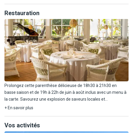
Restauration
Prolongez cette parenthèse délicieuse de 18h30 à 21h30 en
basse saison et de 19h à 22h de juin à août inclus avec un menu à
la carte. Savourez une explosion de saveurs locales et
internationales combinées à la perfection dans chacun des plats.
+ En savoir plus
Vous découvrirez des créations surprenantes et magnifiquement
présentées, accompagnées d'une sélection de vins internationaux
Vos activités
ainsi que de vins majorquins élaborés à partir des cépages locaux