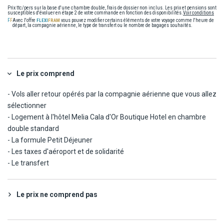
Prix ttc/pers sur la base d'une chambre double, frais de dossier non inclus. Les prix et pensions sont
susceptibles d'évoluer en étape 2 de votre commande en fonction des disponibilités.
Voir conditions
Avec l'offre
vous pouvez modifier certains éléments de votre voyage comme l'heure de
départ, la compagnie aérienne, le type de transfert ou le nombre de bagages souhaités.
Le prix comprend
- Vols aller retour opérés par la compagnie aérienne que vous allez
sélectionner
- Logement à l'hôtel Melia Cala d'Or Boutique Hotel en chambre
double standard
- La formule Petit Déjeuner
- Les taxes d'aéroport et de solidarité
- Le transfert
Le prix ne comprend pas