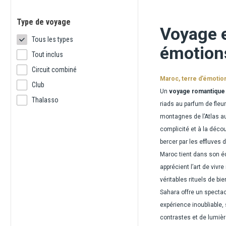
Type de voyage
Voyage e
Tous les types
émotion
Tout inclus
Circuit combiné
Maroc, terre d’émotio
Club
Un
voyage romantique
Thalasso
riads au parfum de fleu
montagnes de l’Atlas a
complicité et à la déco
bercer par les effluves
Maroc tient dans son éq
apprécient l’art de vivr
véritables rituels de bie
Sahara offre un spectac
expérience inoubliable,
contrastes et de lumièr