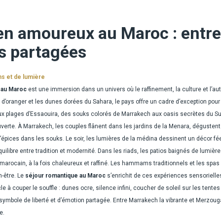
n amoureux au Maroc : entre
s partagées
ns et de lumière
 au Maroc
est une immersion dans un univers où le raffinement, la culture et l’au
r d’oranger et les dunes dorées du Sahara, le pays offre un cadre d’exception po
ux plages d’Essaouira, des souks colorés de Marrakech aux oasis secrètes du Su
uverte. À Marrakech, les couples flânent dans les jardins de la Menara, dégustent
 d’épices dans les souks. Le soir, les lumières de la médina dessinent un décor fé
uilibre entre tradition et modernité. Dans les riads, les patios baignés de lumièr
e marocain, à la fois chaleureux et raffiné. Les hammams traditionnels et les spas
n-être. Le
séjour romantique au Maroc
s’enrichit de ces expériences sensorielle
le à couper le souffle : dunes ocre, silence infini, coucher de soleil sur les ten
 symbole de liberté et d’émotion partagée. Entre Marrakech la vibrante et Merzouga
e.