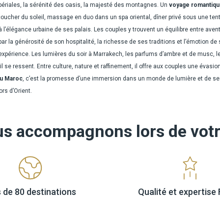
mpériales, la sérénité des oasis, la majesté des montagnes. Un
voyage romantiqu
ucher du soleil, massage en duo dans un spa oriental, dîner privé sous une tent
à l’élégance urbaine de ses palais. Les couples y trouvent un équilibre entre avent
ar la générosité de son hospitalité, la richesse de ses traditions et l’émotion d
l’expérience. Les lumières du soir à Marrakech, les parfums d’ambre et de musc, l
 il se ressent. Entre culture, nature et raffinement, il offre aux couples une éva
au Maroc
, c’est la promesse d’une immersion dans un monde de lumière et de se
rs d’Orient.
us accompagnons lors
de vot
s de
80 destinations
Qualité
et expertis