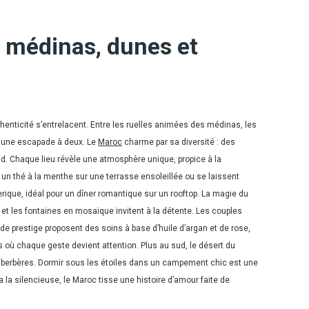
 médinas, dunes et
thenticité s’entrelacent. Entre les ruelles animées des médinas, les
ur une escapade à deux. Le
Maroc
charme par sa diversité : des
d. Chaque lieu révèle une atmosphère unique, propice à la
 un thé à la menthe sur une terrasse ensoleillée ou se laissent
erique, idéal pour un dîner romantique sur un rooftop. La magie du
e et les fontaines en mosaïque invitent à la détente. Les couples
 de prestige proposent des soins à base d’huile d’argan et de rose,
s où chaque geste devient attention. Plus au sud, le désert du
tes berbères. Dormir sous les étoiles dans un campement chic est une
 la silencieuse, le Maroc tisse une histoire d’amour faite de