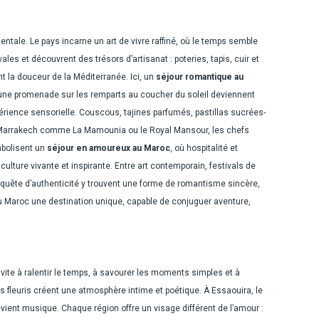
tale. Le pays incarne un art de vivre raffiné, où le temps semble
es et découvrent des trésors d’artisanat : poteries, tapis, cuir et
nt la douceur de la Méditerranée. Ici, un
séjour romantique au
ou une promenade sur les remparts au coucher du soleil deviennent
érience sensorielle. Couscous, tajines parfumés, pastillas sucrées-
 de Marrakech comme La Mamounia ou le Royal Mansour, les chefs
mbolisent un
séjour en amoureux au Maroc
, où hospitalité et
culture vivante et inspirante. Entre art contemporain, festivals de
en quête d’authenticité y trouvent une forme de romantisme sincère,
du Maroc une destination unique, capable de conjuguer aventure,
invite à ralentir le temps, à savourer les moments simples et à
s fleuris créent une atmosphère intime et poétique. À Essaouira, le
ent musique. Chaque région offre un visage différent de l’amour :