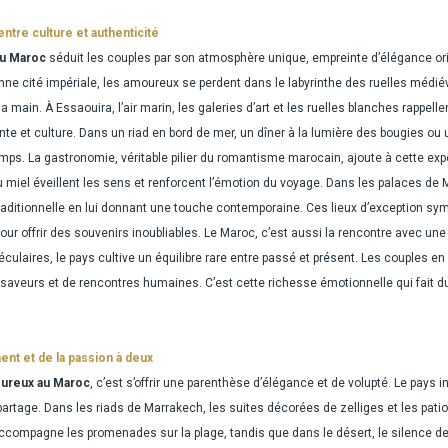
ntre culture et authenticité
au Maroc
séduit les couples par son atmosphère unique, empreinte d’élégance orien
ne cité impériale, les amoureux se perdent dans le labyrinthe des ruelles médiéval
 main. À Essaouira, l’air marin, les galeries d’art et les ruelles blanches rappelle
ente et culture. Dans un riad en bord de mer, un dîner à la lumière des bougies 
mps. La gastronomie, véritable pilier du romantisme marocain, ajoute à cette exp
au miel éveillent les sens et renforcent l’émotion du voyage. Dans les palaces
traditionnelle en lui donnant une touche contemporaine. Ces lieux d’exception sy
ur offrir des souvenirs inoubliables. Le Maroc, c’est aussi la rencontre avec une 
éculaires, le pays cultive un équilibre rare entre passé et présent. Les couples 
 saveurs et de rencontres humaines. C’est cette richesse émotionnelle qui fait 
ment et de la passion à deux
oureux au Maroc
, c’est s’offrir une parenthèse d’élégance et de volupté. Le pays 
partage. Dans les riads de Marrakech, les suites décorées de zelliges et les patio
ompagne les promenades sur la plage, tandis que dans le désert, le silence devi