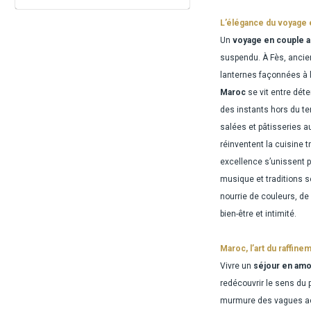
L’élégance du voyage e
Un
voyage en couple 
suspendu. À Fès, ancien
lanternes façonnées à la
Maroc
se vit entre dét
des instants hors du te
salées et pâtisseries 
réinventent la cuisine 
excellence s’unissent po
musique et traditions s
nourrie de couleurs, de
bien-être et intimité.
Maroc, l’art du raffine
Vivre un
séjour en am
redécouvrir le sens du 
murmure des vagues acc