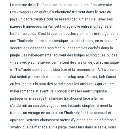
Le charme de la Thaïlande amoureuse tient aussi à sa diversité.
Les voyageurs en quête d’authenticité trouvent dans le Nord du
pays un cadre paisible pour se ressourcer : Chiang Rai, avec ses
rizières brumeuses, ou Pai, petit village lové entre montagnes et
forêts tropicales. C’est là que les couples viennent s’immerger dans
une Thaïlande intime et authentique, loin des foules, en explorant à
scooter des cascades secrètes ou des temples cachés dans la
jungle. Les hébergements, souvent des lodges écologiques ou des
villas avec piscine privée, permettent de vivre un
séjour romantique
en Thaïlande
centré sur le bien-être et la reconnexion. À l’inverse, le
Sud séduit par son côté insulaire et voluptueux. Phuket, Koh Samui
ou les îles Phi Phi sont des paradis pour les amoureux qui veulent
mêler romance et aventure. Plonger dans les eaux turquoise,
partager un massage thaïlandais traditionnel face à la mer,
s’endormir au son des vagues : ces instants simples forment la
trame d’un
voyage en couple en Thaïlande
à la fois sensuel et
apaisant. Certains choisissent même d’y organiser une cérémonie
symbolique de mariage sur la plage, pieds nus dans le sable, sous