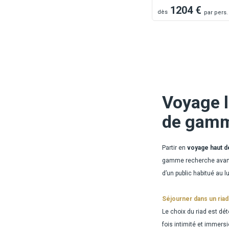
1204
€
dès
par
pers.
Voyage l
de gamm
Partir en
voyage haut 
gamme recherche avant t
d’un public habitué au l
Séjourner dans un riad
Le choix du riad est d
fois intimité et immers