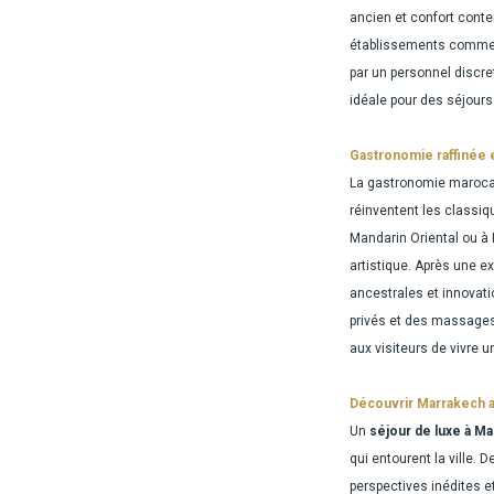
ancien et confort conte
établissements comme L
par un personnel discre
idéale pour des séjour
Gastronomie raffinée e
La gastronomie marocai
réinventent les classiq
Mandarin Oriental ou à
artistique. Après une e
ancestrales et innovat
privés et des massages 
aux visiteurs de vivre 
Découvrir Marrakech au
Un
séjour de luxe à M
qui entourent la ville.
perspectives inédites e