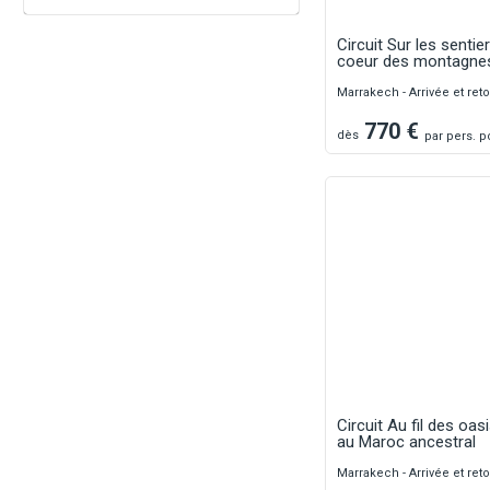
Circuit Sur les sentier
coeur des montagne
Marrakech - Arrivée et re
770
€
dès
par
pers.
po
Circuit Au fil des oa
au Maroc ancestral
Marrakech - Arrivée et re