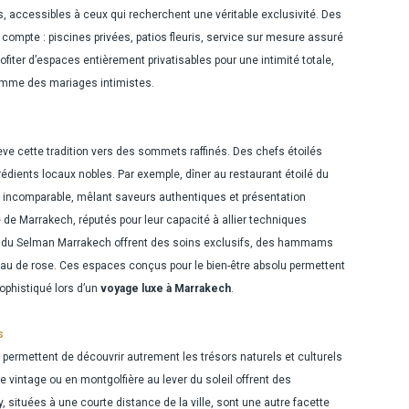
 accessibles à ceux qui recherchent une véritable exclusivité. Des
mpte : piscines privées, patios fleuris, service sur mesure assuré
rofiter d’espaces entièrement privatisables pour une intimité totale,
omme des mariages intimistes.
e cette tradition vers des sommets raffinés. Des chefs étoilés
édients locaux nobles. Par exemple, dîner au restaurant étoilé du
 incomparable, mêlant saveurs authentiques et présentation
 de Marrakech, réputés pour leur capacité à allier techniques
pa du Selman Marrakech offrent des soins exclusifs, des hammams
’eau de rose. Ces espaces conçus pour le bien-être absolu permettent
sophistiqué lors d’un
voyage luxe à Marrakech
.
s
 permettent de découvrir autrement les trésors naturels et culturels
 vintage ou en montgolfière au lever du soleil offrent des
situées à une courte distance de la ville, sont une autre facette