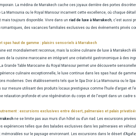
mporain. La médina de Marrakech cache ces joyaux derrière des portes discrètes,
a Mamounia ou le Royal Mansour incarnent cette excellence, où chaque détail co
t mais toujours disponible. Vivre dans un
riad de luxe à Marrakech
, c'est aussi p
s romantiques, des vacances familiales exclusives ou des événements privés c
t spas haut de gamme : plaisirs sensoriels à Marrakech
ne est mondialement reconnue, mais la scène culinaire de luxe à Marrakech élèv
ues de la cuisine marocaine en intégrant une créativité gastronomique à des ingr
 La Grande Table Marocaine du Royal Mansour permet une découverte sensorielle
xpérience culinaire exceptionnelle, le luxe continue dans les spas haut de gamme
ions modernes. Des établissements tels que le Spa Dior à La Mamounia ou le S
sur mesure utilisant des produits locaux prestigieux comme l’huile d’argan et l
une relaxation profonde et une régénération du corps et de l'esprit dans un cadre 
trement : excursions exclusives entre désert, palmeraies et palais privatisé
arrakech
ne se limite pas aux murs d’un hôtel ou d’un riad. Les excursions privées
 Des expériences telles que des balades exclusives dans les palmeraies en véhicule
t mémorables sur le paysage environnant. Les excursions dans le désert d’Agafay, 