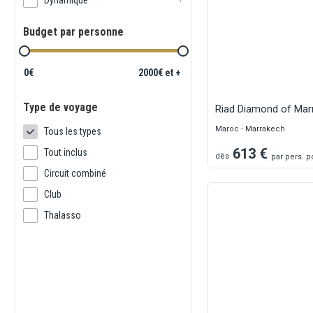
Dynamique
Budget par personne
0€
2000€ et +
Type de voyage
Riad Diamond of Mar
Maroc - Marrakech
Tous les types
613
€
Tout inclus
dès
par
pers.
po
Circuit combiné
Club
Thalasso